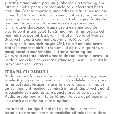
și trans-mandibular, precum și abordări retrofaringiene
laterale înalte pentru cordoamele care afectează baza
craniului. Aceste abordări sunt adesea dificile și asociate
cu morbidități și mortalități semnificative și, prin urmare,
acest tip de intervenții chirurgicale trebuie justificate de
o îmbunătățire a calității vieții și de supraviețuire.
Chirurgia endoscopică transnazală este metoda de
elecție pentru a îndepărta cât mai multă tumoră cu cel
mai mic risc posibil. La Brain Intitute – Spitalul Monza,
București, există cea mai experimentată echipă
chirurgicală (neurochirurgie-ORL) din Romania pentru
tratarea endoscopică a cordumului de clivus, printr-un
pasaj nazal transsfenoidal și transrinofaringian.
Chirurgia este de obicei urmată de radioterapie pentru a
ucide orice celule canceroase rămase și pentru a ajuta la
prevenirea recurenței.
TERAPIA CU RADIAȚII:
Radioterapia folosește fascicule cu energie mare, precum
razele X sau protonii, pentru a ucide celulele canceroase.
În timpul radioterapiei, stai întins pe o masă în timp ce
un echipament medical se mișcă în jurul tău, direcționând
fasciculele de radiație spre puncte precise de pe corp.
Radioterapia poate fi folosită înainte sau după operație
sau dacă operația nu este o opțiune.
Tratamentul cu tipuri mai noi de radiații, cum ar fi
terapia cu protoni, permite medicilor să folosească doze