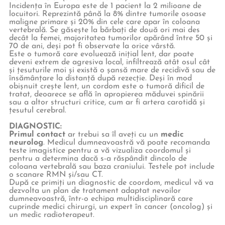
Incidența în Europa este de 1 pacient la 2 milioane de
locuitori. Reprezintă până la 8% dintre tumorile osoase
maligne primare și 20% din cele care apar în coloana
vertebrală. Se găsește la bărbați de două ori mai des
decât la femei, majoritatea tumorilor apărând între 50 și
70 de ani, deși pot fi observate la orice vârstă.
Este o tumoră care evoluează inițial lent, dar poate
deveni extrem de agresiva local, infiltrează atât osul cât
și țesuturile moi și există o șansă mare de recidivă sau de
însămânțare la distanță după rezecție. Deși în mod
obișnuit crește lent, un cordom este o tumoră dificil de
tratat, deoarece se află în apropierea măduvei spinării
sau a altor structuri critice, cum ar fi artera carotidă și
țesutul cerebral.
DIAGNOSTIC:
Primul contact
ar trebui sa îl aveți cu un
medic
neurolog
. Medicul dumneavoastră vă poate recomanda
teste imagistice pentru a vă vizualiza coordomul și
pentru a determina dacă s-a răspândit dincolo de
coloana vertebrală sau baza craniului. Testele pot include
o scanare RMN și/sau CT.
După ce primiți un diagnostic de coordom, medicul vă va
dezvolta un plan de tratament adaptat nevoilor
dumneavoastră, într-o echipa multidisciplinară care
cuprinde medici chirurgi, un expert în cancer (oncolog) și
un medic radioterapeut.