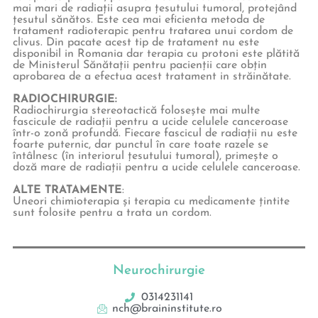
mai mari de radiații asupra țesutului tumoral, protejând
țesutul sănătos. Este cea mai eficienta metoda de
tratament radioterapic pentru tratarea unui cordom de
clivus. Din pacate acest tip de tratament nu este
disponibil in Romania dar terapia cu protoni este plătită
de Ministerul Sănătații pentru pacienții care obțin
aprobarea de a efectua acest tratament in străinătate.
RADIOCHIRURGIE:
Radiochirurgia stereotactică folosește mai multe
fascicule de radiații pentru a ucide celulele canceroase
într-o zonă profundă. Fiecare fascicul de radiații nu este
foarte puternic, dar punctul în care toate razele se
întâlnesc (în interiorul țesutului tumoral), primește o
doză mare de radiații pentru a ucide celulele canceroase.
ALTE TRATAMENTE
:
Uneori chimioterapia și terapia cu medicamente țintite
sunt folosite pentru a trata un cordom.
Neurochirurgie
0314231141
nch@braininstitute.ro