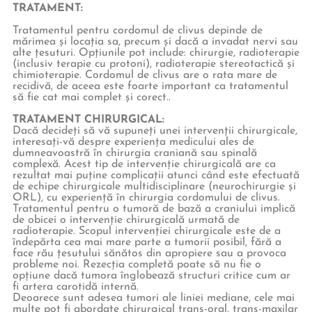
TRATAMENT:
Tratamentul pentru cordomul de clivus depinde de
mărimea și locația sa, precum și dacă a invadat nervi sau
alte țesuturi. Opțiunile pot include: chirurgie, radioterapie
(inclusiv terapie cu protoni), radioterapie stereotactică și
chimioterapie. Cordomul de clivus are o rata mare de
recidivă, de aceea este foarte important ca tratamentul
să fie cat mai complet și corect..
TRATAMENT CHIRURGICAL:
Dacă decideți să vă supuneți unei intervenții chirurgicale,
interesați-vă despre experiența medicului ales de
dumneavoastră în chirurgia craniană sau spinală
complexă. Acest tip de intervenție chirurgicală are ca
rezultat mai puține complicații atunci când este efectuată
de echipe chirurgicale multidisciplinare (neurochirurgie și
ORL), cu experiență în chirurgia cordomului de clivus.
Tratamentul pentru o tumoră de bază a craniului implică
de obicei o intervenție chirurgicală urmată de
radioterapie. Scopul intervenției chirurgicale este de a
îndepărta cea mai mare parte a tumorii posibil, fără a
face rău țesutului sănătos din apropiere sau a provoca
probleme noi. Rezecția completă poate să nu fie o
opțiune dacă tumora înglobează structuri critice cum ar
fi artera carotidă internă.
Deoarece sunt adesea tumori ale liniei mediane, cele mai
multe pot fi abordate chirurgical trans-oral, trans-maxilar