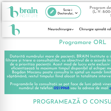
Program de 
Scrie-i
(L-V: 8:00
Doctorului...
Neurochirurgie
Chirurgie spinală ro
Programare ORL
Datorită numărului mare de pacienți, BRAIN Institute a
filtrare și triere a consultațiilor, cu obiectivul de a acorda î
de a prioritiza pacienții. Acest mod de lucru este exclusiv
eficientizează la maximum timpul disponibil al echipei me
Bogdan Mocanu poate consulta în spital un număr limita
săptămână, restul timpului fiind alocat în totalitate interven
Programările la consultații se pot face de luni până vineri
numărul de telefon
021.9968
sau la adresa de mail
PROGRAMEAZĂ O CONSU