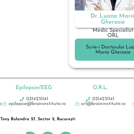
Dr. Luana Mari
Gherasie
Medic Specialist
ORL
Scrie-i Doctorului Lu
Maria Gherasie
Epilepsie/EEG
O.R.L.
0314231141
0314231141
o
epilepsie@braininstitute.ro
orl@braininstitute.ro
Tony Bulandra 27, Sector 2, București