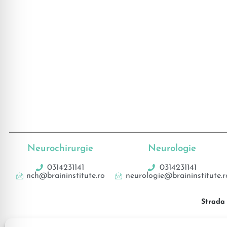
Neurochirurgie
Neurologie
0314231141
0314231141
nch@braininstitute.ro
neurologie@braininstitute.r
Strada 