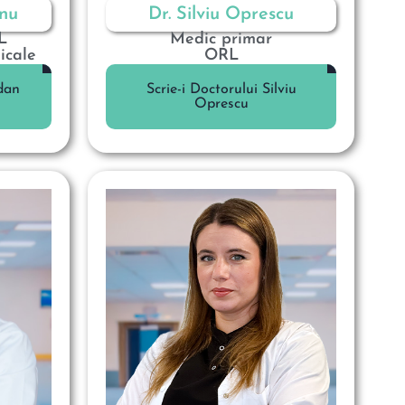
nu
Dr. Silviu Oprescu
L
Medic primar
icale
ORL
dan
Scrie-i Doctorului Silviu
Oprescu