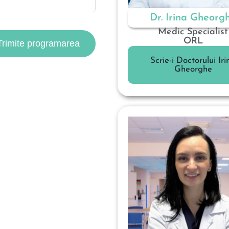
Dr. Irina Gheorg
Medic Specialist
ORL
Scrie-i Doctorului Iri
Gheorghe