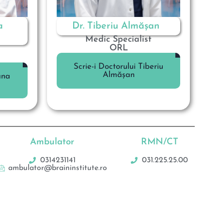
a
Dr. Tiberiu Almășan
Medic Specialist
ORL
Scrie-i Doctorului Tiberiu
Almășan
ana
Ambulator
RMN/CT
0314231141
031.225.25.00
ambulator@braininstitute.ro