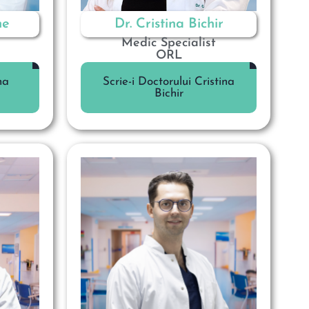
he
Dr. Cristina Bichir
Medic Specialist
ORL
na
Scrie-i Doctorului Cristina
Bichir