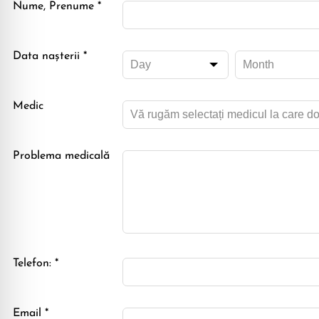
Nume, Prenume *
Data naşterii *
Medic
Problema medicală
Telefon: *
Email *