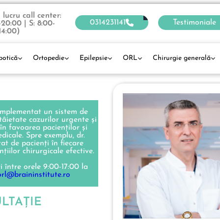
lucru call center:
0314231141
Testimoniale
-20:00 | S: 8:00-
14:00)
botică
Ortopedie
Epilepsie
ORL
Chirurgie generală
 implementat un sistem de
ntâietate cazurilor urgente și
 în favoarea pacienților și
dicale. Spre exemplu, dr.
t de pacienți în fiecare
țiilor chirurgicale efective.
 între orele 9:00-17:00 la
orl@braininstitute.ro
LTAŢIE