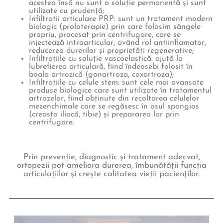
acestea însă nu sunt o soluție permanentă și sunt
utilizate cu prudență;
Infiltrații articulare PRP: sunt un tratament modern
biologic (proloterapie) prin care folosim sângele
propriu, procesat prin centrifugare, care se
injectează intraarticular, având rol antiinflamator,
reducerea durerilor și proprietăți regenerative;
Infiltrațiile cu soluție vascoelastică: ajută la
lubrefierea articulară, fiind îndeosebi folosit în
boala artrozică (gonartroza, coxartroza);
Infiltrațiile cu celule stem: sunt cele mai avansate
produse biologice care sunt utilizate în tratamentul
artrozelor, fiind obținute din recoltarea celulelor
mezenchimale care se regăsesc în osul spongios
(creasta iliacă, tibie) și prepararea lor prin
centrifugare.
Prin prevenție, diagnostic și tratament adecvat,
ortopezii pot ameliora durerea, îmbunătății funcția
articulațiilor și crește calitatea vieții pacienților.