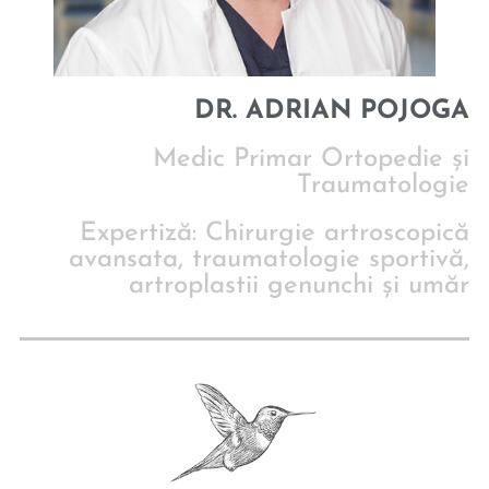
DR. ADRIAN POJOGA
Medic Primar Ortopedie și
Traumatologie
Expertiză: Chirurgie artroscopică
avansata, traumatologie sportivă,
artroplastii genunchi și umăr