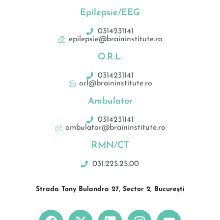
Epilepsie/EEG
0314231141
epilepsie@braininstitute.ro
O.R.L.
0314231141
orl@braininstitute.ro
Ambulator
0314231141
ambulator@braininstitute.ro
RMN/CT
031.225.25.00
Strada Tony Bulandra 27, Sector 2, București