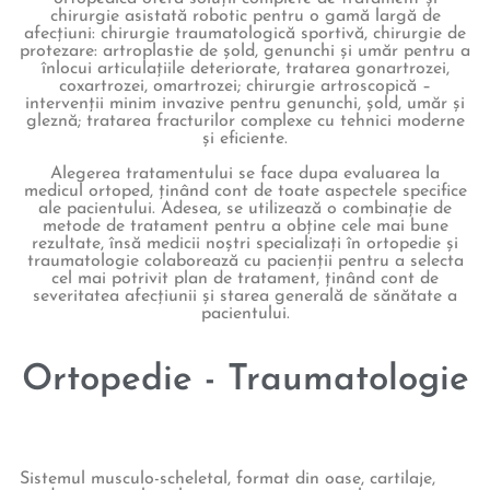
chirurgie asistată robotic pentru o gamă largă de
afecțiuni: chirurgie traumatologică sportivă, chirurgie de
protezare: artroplastie de șold, genunchi și umăr pentru a
înlocui articulațiile deteriorate, tratarea gonartrozei,
coxartrozei, omartrozei; chirurgie artroscopică –
intervenții minim invazive pentru genunchi, șold, umăr și
gleznă; tratarea fracturilor complexe cu tehnici moderne
și eficiente.
Alegerea tratamentului se face dupa evaluarea la
medicul ortoped, ținând cont de toate aspectele specifice
ale pacientului. Adesea, se utilizează o combinație de
metode de tratament pentru a obține cele mai bune
rezultate, însă medicii noștri specializați în ortopedie și
traumatologie colaborează cu pacienții pentru a selecta
cel mai potrivit plan de tratament, ținând cont de
severitatea afecțiunii și starea generală de sănătate a
pacientului.
Ortopedie - Traumatologie
Sistemul musculo-scheletal, format din oase, cartilaje,