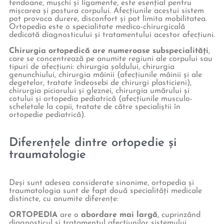
tendoane, mușchi și ligamente, este esențial pentru
mișcarea și postura corpului. Afecțiunile acestui sistem
pot provoca durere, disconfort și pot limita mobilitatea.
Ortopedia este o specialitate medico-chirurgicală
dedicată diagnosticului și tratamentului acestor afecțiuni.
Chirurgia ortopedică are numeroase subspecialități
,
care se concentrează pe anumite regiuni ale corpului sau
tipuri de afecțiuni: chirurgia șoldului, chirurgia
genunchiului, chirurgia mâinii (afecțiunile mâinii și ale
degetelor, tratate îndeosebi de chirurgi plasticieni),
chirurgia piciorului și gleznei, chirurgia umărului și
cotului și ortopedia pediatrică (afecțiunile musculo-
scheletale la copii, tratate de către specialiștii în
ortopedie pediatrică).
Diferențele dintre ortopedie și
traumatologie
Deși sunt adesea considerate sinonime, ortopedia și
traumatologia sunt de fapt două specialități medicale
distincte, cu anumite diferențe:
ORTOPEDIA
are o
abordare mai largă
, cuprinzând
diagnosticul și tratamentul afecțiunilor sistemului