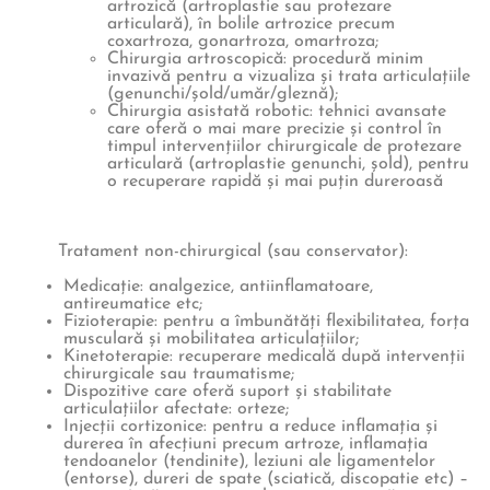
artrozică (artroplastie sau protezare
articulară), în bolile artrozice precum
coxartroza, gonartroza, omartroza;
Chirurgia artroscopică: procedură minim
invazivă pentru a vizualiza și trata articulațiile
(genunchi/șold/umăr/gleznă);
Chirurgia asistată robotic: tehnici avansate
care oferă o mai mare precizie și control în
timpul intervențiilor chirurgicale de protezare
articulară (artroplastie genunchi, șold), pentru
o recuperare rapidă și mai puțin dureroasă
Tratament non-chirurgical (sau conservator):
Medicație: analgezice, antiinflamatoare,
antireumatice etc;
Fizioterapie: pentru a îmbunătăți flexibilitatea, forța
musculară și mobilitatea articulațiilor;
Kinetoterapie: recuperare medicală după intervenții
chirurgicale sau traumatisme;
Dispozitive care oferă suport și stabilitate
articulațiilor afectate: orteze;
Injecții cortizonice: pentru a reduce inflamația și
durerea în afecțiuni precum artroze, inflamația
tendoanelor (tendinite), leziuni ale ligamentelor
(entorse), dureri de spate (sciatică, discopatie etc) –