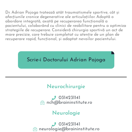
Dr. Adrian Pojoga tratează atât traumatismele sportive, cât și
afecțiunile cronice degenerative ale articulațiilor. Adoptă o
abordare integrată, axată pe recuperarea funcțională a
pacientului, colaborând cu clinici de reabilitare pentru a optimiza
strategiile de recuperare. Consideră chirurgia sportivă un act de
mare precizie, care trebuie completat cu atenție de un plan de
recuperare rapid, funcțional, și adaptat nevoilor pacientului.
Scrie-i Doctorului Adrian Pojoga
Neurochirurgie
0314231141
nch@braininstitute.ro
Neurologie
0314231141
neurologie@braininstitute.ro