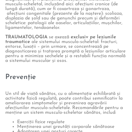
musculo-scheletal, incluzând aici: afecțiuni cronice (de
lungă durată), cum ar fi coxartroza și gonartroza,
afecțiuni congenitale (prezente de la naștere): scolioza,
displazia de șold sau de genunchi precum și deformări
scheletice: patologii ale oaselor, articulațiilor, mușchilor,
ligamentelor, tendoanelor.
TRAUMATOLOGIA
se axează
exclusiv pe leziunile
traumatice
ale sistemului musculo-scheletal: fracturi,
entorse, luxații – prin urmare, se concentrează pe
diagnosticarea și tratarea promptă a leziunilor articulare
pentru a minimiza sechelele și a restabili funcția normală
a sistemului muscular și osos.
Prevenție
Un stil de viață sănătos, cu o alimentație echilibrată și
activitate fizică regulată, poate contribui semnificativ la
ameliorarea simptomelor și prevenirea agravării
afecțiunilor musculo-scheletale. Recomandările pentru a
menține un sistem musculo-scheletar sănătos, includ:
Exerciții fizice regulate
Menținerea unei greutăți corporale sănătoase
Adoptarea unei posturi corecte