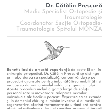
Dr. Cătălin Prescură
Medic Specialist Ortopedie și
Traumatologie
Coordonator Secție Ortopedie-
Traumatologie Spitalul MONZA
Beneficiind de o vastă experiență
de peste 15 ani în
chirurgia ortopedică, Dr. Cătălin Prescură se distinge
prin abordarea sa specializată, concentrându-se pe
proceduri avansate pentru îmbunătățirea mobilității și
reducerea durerii la nivelul șoldului și genunchiului.
Aceste proceduri includ o gamă largă de soluții
personalizate și inovatoare, adaptate nevoilor
individuale ale fiecărui pacient. Expertiza sa se extinde
și în domeniul chirurgiei minim invazive și al medicinii
regenerative, oferind tratamente de ultimă oră pentru
afecțiuni articulare și leziuni sportive, precum și terapii