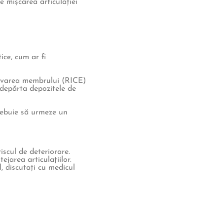
e mișcarea articulației
ice, cum ar fi
elevarea membrului (RICE)
ndepărta depozitele de
trebuie să urmeze un
scul de deteriorare.
tejarea articulațiilor.
l, discutați cu medicul