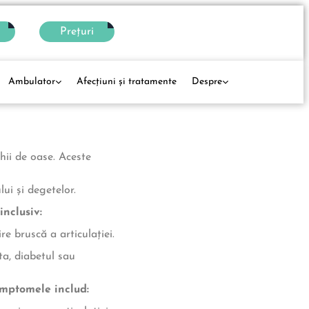
Prețuri
Ambulator
Afecţiuni și tratamente
Despre
hii de oase. Aceste
lui și degetelor.
inclusiv:
e bruscă a articulației.
ta, diabetul sau
simptomele includ: