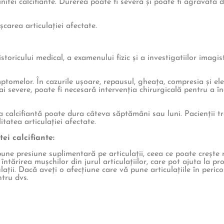
itei calcifiante. Durerea poate fi severă și poate fi agravată d
șcarea articulației afectate.
storicului medical, a examenului fizic și a investigatiilor imagist
mptomelor. În cazurile ușoare, repausul, gheața, compresia și 
ai severe, poate fi necesară intervenția chirurgicală pentru a î
a calcifiantă poate dura câteva săptămâni sau luni. Pacienții 
itatea articulației afectate.
ei calcifiante:
ne presiune suplimentară pe articulații, ceea ce poate crește ri
 întărirea mușchilor din jurul articulațiilor, care pot ajuta la pro
ulații. Dacă aveți o afecțiune care vă pune articulațiile în perico
tru dvs.