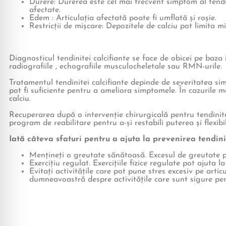
Durere: Durerea este cel mai frecvent simptom al tendin
afectate.
Edem : Articulația afectată poate fi umflată și roșie.
Restricții de mișcare: Depozitele de calciu pot limita mi
Diagnosticul tendinitei calcifiante se face de obicei pe baza i
radiografiile , echografiile musculocheletale sau RMN-urile.
Tratamentul tendinitei calcifiante depinde de severitatea si
pot fi suficiente pentru a ameliora simptomele. În cazurile m
calciu.
Recuperarea după o intervenție chirurgicală pentru tendinit
program de reabilitare pentru a-și restabili puterea și flexibil
Iată câteva sfaturi pentru a ajuta la prevenirea tendinit
Mențineți o greutate sănătoasă. Excesul de greutate pu
Exercițiu regulat. Exercițiile fizice regulate pot ajuta la
Evitați activitățile care pot pune stres excesiv pe artic
dumneavoastră despre activitățile care sunt sigure pen