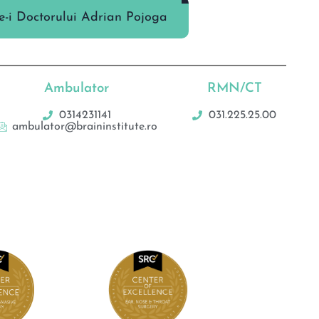
ie-i Doctorului Adrian Pojoga
Ambulator
RMN/CT
0314231141
031.225.25.00
ambulator@braininstitute.ro