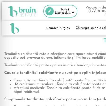
Program de 
Scrie-i
(L-V: 8:00
Doctorului...
Neurochirurgie
Chirurgie spinală ro
T
Tendinita calcifiantă este o afecțiune care apare atunci cân
depozite pot provoca durere, inflamație și limitarea mobilitat
Tendinita calcifiantă poate apărea în orice tendon, dar este c
Cauzele tendinitei calcifiante nu sunt pe deplin înțelese
Traumatisme : Tendinita calcifiantă poate fi cauzată de
Microleziuni musculare : Tendinita calcifiantă poate ap
Afecțiuni medicale: Tendinita calcifiantă poate fi, de a
hipotiroidismul.
Simptomele tendinitei calcifiante pot varia în funcție de