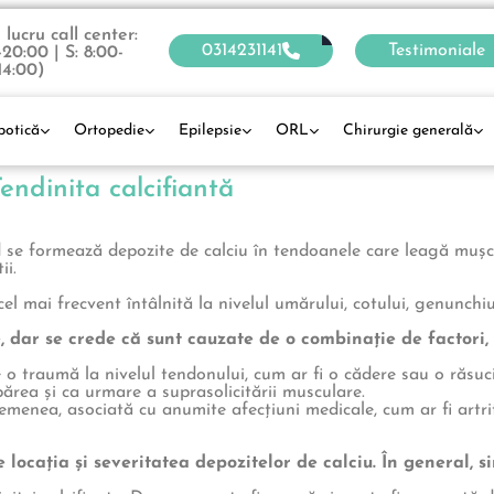
lucru call center:
0314231141
Testimoniale
-20:00 | S: 8:00-
14:00)
botică
Ortopedie
Epilepsie
ORL
Chirurgie generală
endinita calcifiantă
d se formează depozite de calciu în tendoanele care leagă mușc
ii.
el mai frecvent întâlnită la nivelul umărului, cotului, genunchiu
, dar se crede că sunt cauzate de o combinație de factori, 
 o traumă la nivelul tendonului, cum ar fi o cădere sau o răsucir
ărea și ca urmare a suprasolicitării musculare.
semenea, asociată cu anumite afecțiuni medicale, cum ar fi artri
 locația și severitatea depozitelor de calciu. În general, 