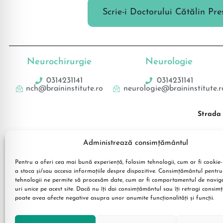
Scrie-i Doctorului Cătălin Pre
Neurochirurgie
Neurologie
0314231141
0314231141
nch@braininstitute.ro
neurologie@braininstitute.r
Strada 
Administrează consimțământul
Pentru a oferi cea mai bună experiență, folosim tehnologii, cum ar fi cookie-
a stoca și/sau accesa informațiile despre dispozitive. Consimțământul pentru
tehnologii ne permite să procesăm date, cum ar fi comportamentul de navig
uri unice pe acest site. Dacă nu îți dai consimțământul sau îți retragi consi
poate avea afecte negative asupra unor anumite funcționalități și funcții.