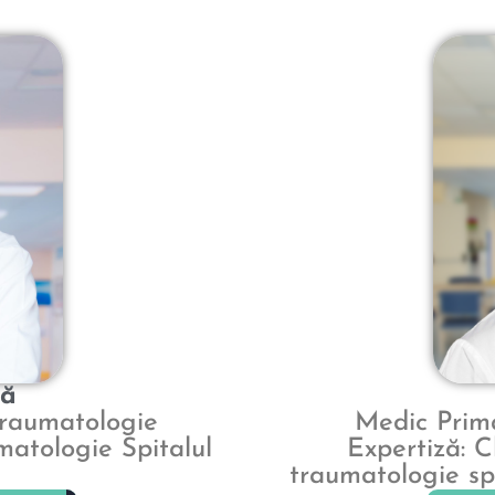
ră
Traumatologie
Medic Prim
atologie Spitalul
Expertiză: C
traumatologie spo