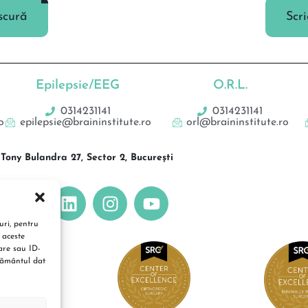
scură
Scr
Epilepsie/EEG
O.R.L.
0314231141
0314231141
o
epilepsie@braininstitute.ro
orl@braininstitute.ro
Tony Bulandra 27, Sector 2, București
uri, pentru
 aceste
are sau ID-
mțământul dat