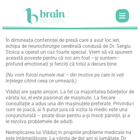
În dimineața conferinței de presă care a avut loc ieri,
echipa de neurochirurgie cerebrală condusă de Dr. Sergiu
Stoica a operat un caz foarte special. Vrem să vă spunem
această poveste pentru că noi am fost –și suntem–
profund emotionați și fericiți că totul a decurs bine.
(Nu vom folosi numele real – din motive pe care le veți
înțelege citind ceea ce urmează.)
Vlăduț are șapte anișori. La fel ca majoritatea băiețeilor de
vârsta lui, el este pasionat de mașinute. La fiecare
consultație a adus una din mașinuțele preferate. Privindu-l
cum se joacă, ai fi putut jura că vizita la medic este una
conjuncturală – poate doar pentru a-și însoți părinții, și a
le rezolva problemele de adulți.
Neimplicarea lui Vlăduț în propriile probleme medicale nu
este întâmplătoare. La vârsta de doi ani și jumătate, Dr.