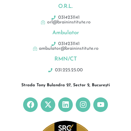
O.R.L.
0314231141
orl@braininstitute.ro
Ambulator
0314231141
ambulator@braininstitute.ro
RMN/CT
031.225.25.00
Strada Tony Bulandra 27, Sector 2, București