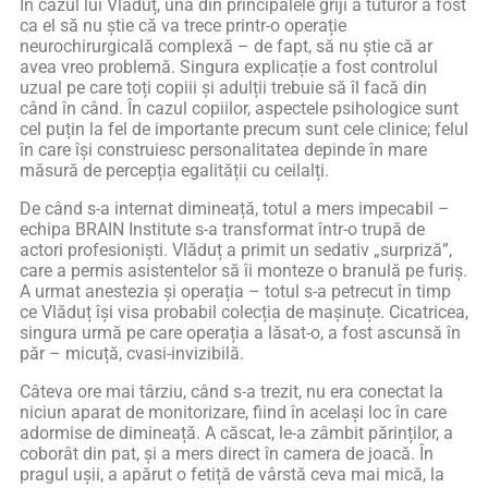
În cazul lui Vlăduț, una din principalele griji a tuturor a fost
ca el să nu știe că va trece printr-o operație
neurochirurgicală complexă – de fapt, să nu știe că ar
avea vreo problemă. Singura explicație a fost controlul
uzual pe care toți copiii și adulții trebuie să îl facă din
când în când. În cazul copiilor, aspectele psihologice sunt
cel puțin la fel de importante precum sunt cele clinice; felul
în care își construiesc personalitatea depinde în mare
măsură de percepția egalității cu ceilalți.
De când s-a internat dimineață, totul a mers impecabil –
echipa BRAIN Institute s-a transformat într-o trupă de
actori profesioniști. Vlăduț a primit un sedativ „surpriză”,
care a permis asistentelor să îi monteze o branulă pe furiș.
A urmat anestezia și operația – totul s-a petrecut în timp
ce Vlăduț își visa probabil colecția de mașinuțe. Cicatricea,
singura urmă pe care operația a lăsat-o, a fost ascunsă în
păr – micuță, cvasi-invizibilă.
Câteva ore mai târziu, când s-a trezit, nu era conectat la
niciun aparat de monitorizare, fiind în același loc în care
adormise de dimineață. A căscat, le-a zâmbit părinților, a
coborât din pat, și a mers direct în camera de joacă. În
pragul ușii, a apărut o fetiță de vârstă ceva mai mică, la