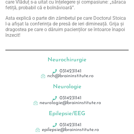
care Vlăduț s-a uitat cu înțelegere și compasiune: „săraca
fetiță, probabil că e bolnăvioară”.
Asta explică o parte din zâmbetul pe care Doctorul Stoica
l-a afișat la conferința de presă de ieri dimineață. Grija și
dragostea pe care o dăruim pacienților se întoarce înapoi
înzecit!
Neurochirurgie
0314231141
nch@braininstitute.ro
Neurologie
0314231141
neurologie@braininstitute.ro
Epilepsie/EEG
0314231141
epilepsie@braininstitute.ro