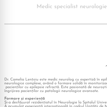
Medic specialist neurologie
Dr. Camelia Lențoiu este medic neurolog cu expertiză în epile
neurologice complexe, având o formare solidă în monitoriza
pacienților cu epilepsie refractă. Este pasionată de neuroștii
îngrijirea pacienților cu patologii neurologice avansate.
Formare și experiență
Și-a desfășurat rezidențiatul în Neurologie la Spitalul Unive
A acumulat experiență internațională în cadrul Unității de M