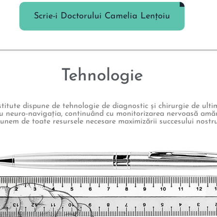
Scrie-i Doctorului Camelia Lențoiu
Tehnologie
itute dispune de tehnologie de diagnostic și chirurgie de ulti
u neuro-navigația, continuând cu monitorizarea nervoasă amăn
unem de toate resursele necesare maximizării succesului nostru