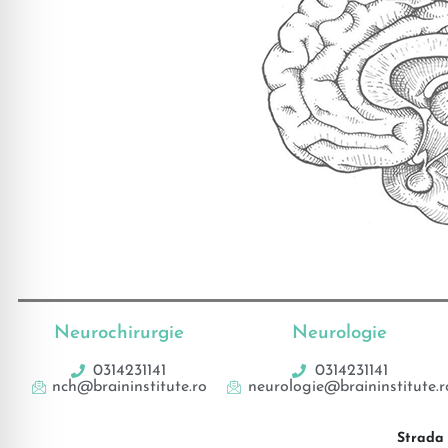
Neurochirurgie
Neurologie
0314231141
0314231141
nch@braininstitute.ro
neurologie@braininstitute.r
Strada 