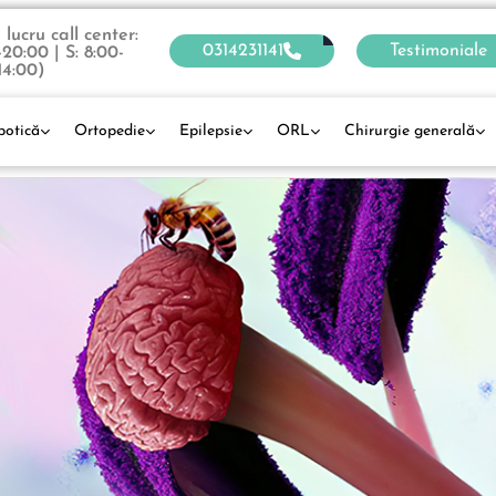
lucru call center:
0314231141
Testimoniale
-20:00 | S: 8:00-
14:00)
botică
Ortopedie
Epilepsie
ORL
Chirurgie generală