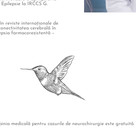
 Epilepsie la IRCCS G.
în reviste internaționale de
onectivitatea cerebrală în
lepsia farmacorezistentă –
inia medicală pentru cazurile de neurochirurgie este gratuită.