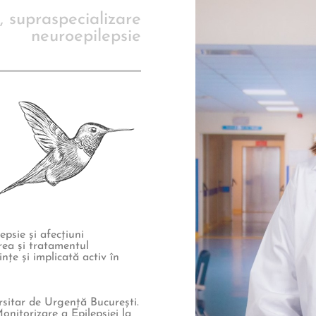
, supraspecializare
neuroepilepsie
psie și afecțiuni
rea și tratamentul
nțe și implicată activ în
rsitar de Urgență București.
onitorizare a Epilepsiei la