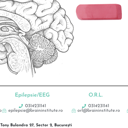
Epilepsie/EEG
O.R.L.
0314231141
0314231141
o
epilepsie@braininstitute.ro
orl@braininstitute.ro
Tony Bulandra 27, Sector 2, București