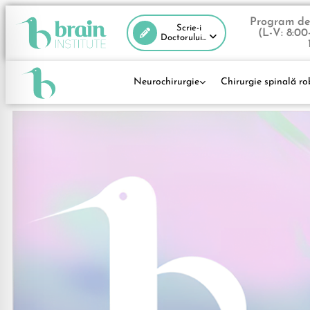
Program de 
Scrie-i
(L-V: 8:00
Doctorului...
Neurochirurgie
Chirurgie spinală ro