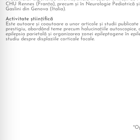
CHU Rennes (Franța), precum și în Neurologie Pediatrică și
Gaslini din Genova (Italia).
Activitate științifică
Este autoare și coautoare a unor articole și studii publicate 
prestigiu, abordând teme precum halucinațiile autoscopice, c
epilepsia parietală și organizarea zonei epileptogene în epi
studiu despre displaziile corticale focale.
*Op