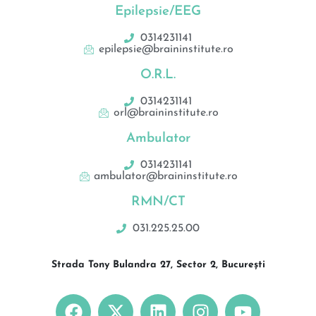
Epilepsie/EEG
0314231141
epilepsie@braininstitute.ro
O.R.L.
0314231141
orl@braininstitute.ro
Ambulator
0314231141
ambulator@braininstitute.ro
RMN/CT
031.225.25.00
Strada Tony Bulandra 27, Sector 2, București