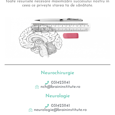
toate resursele necesare maximizării succesului nostru în
ceea ce privește starea ta de sănătate.
Neurochirurgie
0314231141
nch@braininstitute.ro
Neurologie
0314231141
neurologie@braininstitute.ro