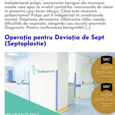
îndepărtează polipii, excrescențe benigne ale mucoasei
nazale care apar la nivelul cavitatilor rinosinusale de obicei
in prezenta unui teren alergic. Când este necesară
polipectomia? Polipii pot fi îndepărtați în următoarele
situații: Simptome deranjante: Obstrucția căilor nazale,
dificultăți de respirație, sângerări sau secreții anormale.
Diagnostic: Pentru confirmarea benignității […]
Operația pentru Deviația de Sept
(Septoplastie)