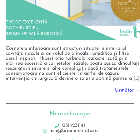
Cornetele inferioare sunt structuri situate în interiorul
cavității nazale si au rolul de a încălzi, umidifica și filtra
aerul inspirat. Hipertrofia turbinală, caracterizată prin
mărirea excesivă a cornetelor nazale, poate cauza dificultăți
respiratorii severe și alte complicații dacă tratamentele
conservatoare nu sunt eficiente. În astfel de cazuri,
intervenția chirurgicală devine o soluție optimă pentru a […]
Următor
Neurochirurgie
0314231141
nch@braininstitute.ro