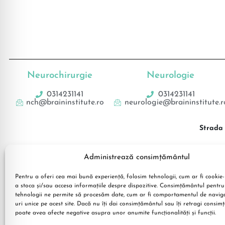
Neurochirurgie
Neurologie
0314231141
0314231141
nch@braininstitute.ro
neurologie@braininstitute.r
Strada 
Administrează consimțământul
Pentru a oferi cea mai bună experiență, folosim tehnologii, cum ar fi cookie-
a stoca și/sau accesa informațiile despre dispozitive. Consimțământul pentru
tehnologii ne permite să procesăm date, cum ar fi comportamentul de navig
uri unice pe acest site. Dacă nu îți dai consimțământul sau îți retragi consi
poate avea afecte negative asupra unor anumite funcționalități și funcții.