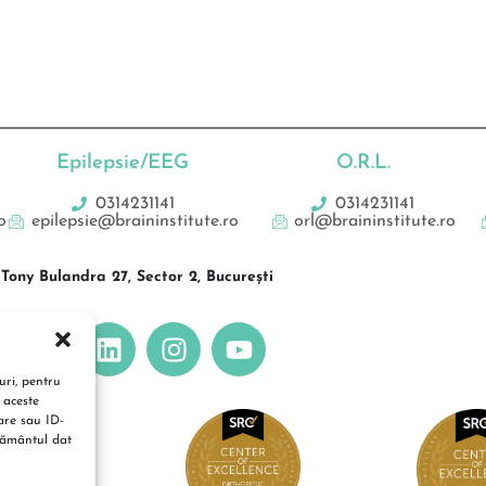
Epilepsie/EEG
O.R.L.
0314231141
0314231141
o
epilepsie@braininstitute.ro
orl@braininstitute.ro
Tony Bulandra 27, Sector 2, București
uri, pentru
 aceste
are sau ID-
mțământul dat