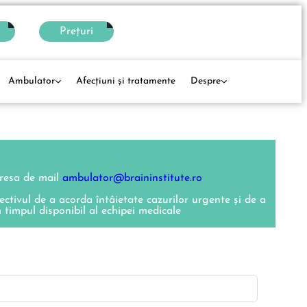
Prețuri
Ambulator
Afecţiuni și tratamente
Despre
dresa de mail
ambulator@braininstitute.ro
ectivul de a acorda întâietate cazurilor urgente și de a
m timpul disponibil al echipei medicale