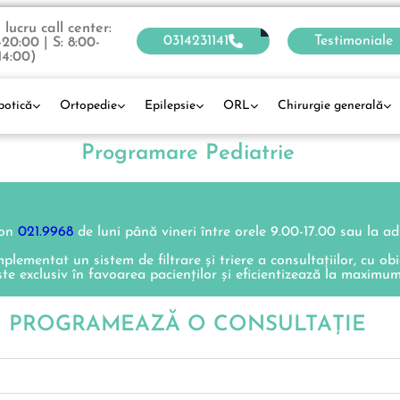
lucru call center:
0314231141
Testimoniale
-20:00 | S: 8:00-
14:00)
botică
Ortopedie
Epilepsie
ORL
Chirurgie generală
Programare Pediatrie
fon
021.9968
de luni până vineri între orele 9.00-17.00 sau la a
ementat un sistem de filtrare și triere a consultațiilor, cu obi
ste exclusiv în favoarea pacienților și eficientizează la maximu
PROGRAMEAZĂ O CONSULTAŢIE