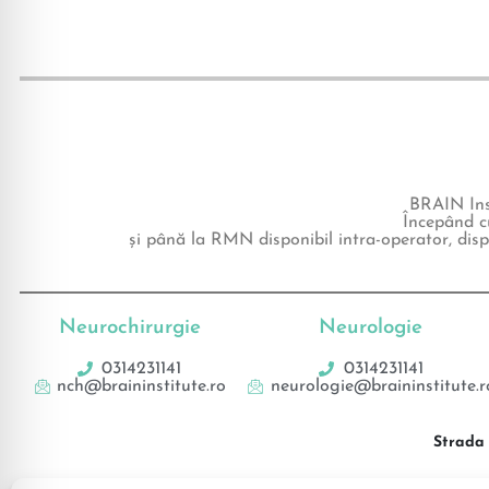
BRAIN Inst
Începând c
și până la RMN disponibil intra-operator, disp
Neurochirurgie
Neurologie
0314231141
0314231141
nch@braininstitute.ro
neurologie@braininstitute.r
Strada 