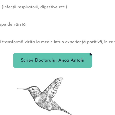
)
infecții respiratorii, digestive etc.)
ape de vârstă
ransformă vizita la medic într-o experiență pozitivă, în car
Scrie-i Doctorului Anca Antohi