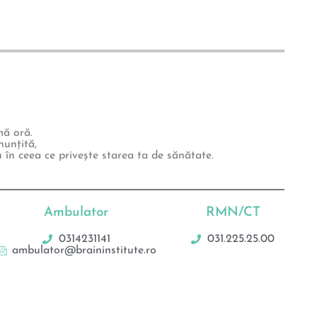
mă oră.
unțită,
 în ceea ce privește starea ta de sănătate.
Ambulator
RMN/CT
0314231141
031.225.25.00
ambulator@braininstitute.ro