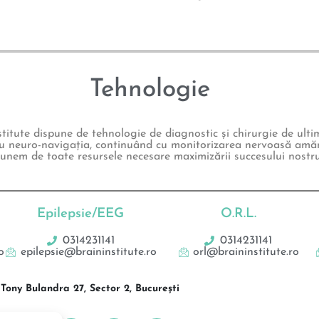
Tehnologie
itute dispune de tehnologie de diagnostic și chirurgie de ulti
u neuro-navigația, continuând cu monitorizarea nervoasă amăn
unem de toate resursele necesare maximizării succesului nostru
Epilepsie/EEG
O.R.L.
0314231141
0314231141
o
epilepsie@braininstitute.ro
orl@braininstitute.ro
Tony Bulandra 27, Sector 2, București