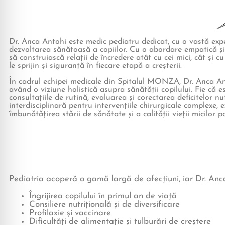
Dr. Anca Antohi este medic pediatru dedicat, cu o vastă exper
dezvoltarea sănătoasă a copiilor. Cu o abordare empatică și
să construiască relații de încredere atât cu cei mici, cât și cu
le sprijin și siguranță în fiecare etapă a creșterii.
În cadrul echipei medicale din Spitalul MONZA, Dr. Anca Ant
având o viziune holistică asupra sănătății copilului. Fie că 
consultațiile de rutină, evaluarea și corectarea deficitelor n
interdisciplinară pentru intervențiile chirurgicale complexe, e
îmbunătățirea stării de sănătate și a calității vieții micilor pa
Pediatria acoperă o gamă largă de afecțiuni, iar Dr. Anca
Îngrijirea copilului în primul an de viață
Consiliere nutrițională și de diversificare
Profilaxie și vaccinare
Dificultăți de alimentație și tulburări de creștere