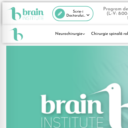
Program de 
Scrie-i
(L-V: 8:00
Doctorului...
Neurochirurgie
Chirurgie spinală ro