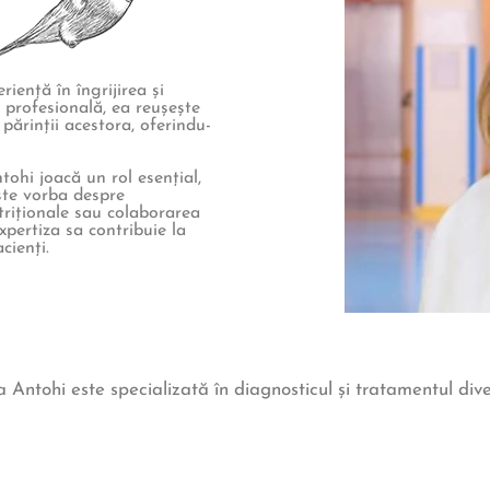
iență în îngrijirea și
 profesională, ea reușește
 părinții acestora, oferindu-
ohi joacă un rol esențial,
este vorba despre
utriționale sau colaborarea
xpertiza sa contribuie la
cienți.
 Antohi este specializată în diagnosticul și tratamentul dive