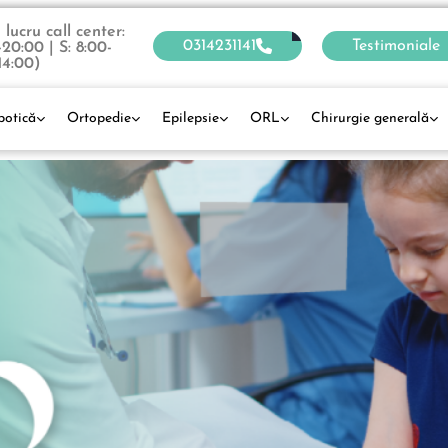
lucru call center:
0314231141
Testimoniale
-20:00 | S: 8:00-
14:00)
botică
Ortopedie
Epilepsie
ORL
Chirurgie generală