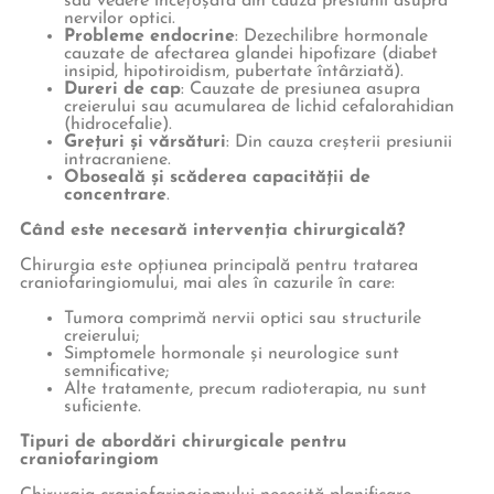
sau vedere încețoșată din cauza presiunii asupra
nervilor optici.
Probleme endocrine
: Dezechilibre hormonale
cauzate de afectarea glandei hipofizare (diabet
insipid, hipotiroidism, pubertate întârziată).
Dureri de cap
: Cauzate de presiunea asupra
creierului sau acumularea de lichid cefalorahidian
(hidrocefalie).
Grețuri și vărsături
: Din cauza creșterii presiunii
intracraniene.
Oboseală și scăderea capacității de
concentrare
.
Când este necesară intervenția chirurgicală?
Chirurgia este opțiunea principală pentru tratarea
craniofaringiomului, mai ales în cazurile în care:
Tumora comprimă nervii optici sau structurile
creierului;
Simptomele hormonale și neurologice sunt
semnificative;
Alte tratamente, precum radioterapia, nu sunt
suficiente.
Tipuri de abordări chirurgicale pentru
craniofaringiom