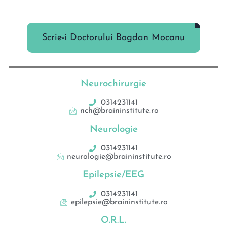
Scrie-i Doctorului Bogdan Mocanu
Neurochirurgie
0314231141
nch@braininstitute.ro
Neurologie
0314231141
neurologie@braininstitute.ro
Epilepsie/EEG
0314231141
epilepsie@braininstitute.ro
O.R.L.