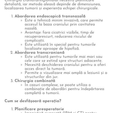
Chirurgia craniofaringiomului necesită planificare
detaliată, iar metoda aleasă depinde de dimensiunea,
localizarea tumorii și experiența echipei chirurgicale.
Abordarea endoscopică transnazală
Este o tehnică minim invazivă, care permite
accesul la baza craniului prin cavitatea
nazală.
Avantaje: fara cicatrici vizibile, timp de
recuperarescurt, reducerea riscului de
complicații.
Este utilizată în special pentru tumorile
localizate aproape de hipofiză.
Abordarea transcraniană
Este utilizată pentru tumorile mai mari sau
cele care se extind spre structuri adiacente.
Necesită deschiderea craniului pentru a oferi
acces direct la tumoră.
Permite o vizualizare mai amplă a leziunii și a
structurilor din jur.
Chirurgia combinată
În cazuri complexe, se poate utiliza o
combinație de abordări pentru îndepărtarea
completă a tumorii.
Cum se desfășoară operația?
Planificare preoperatorie