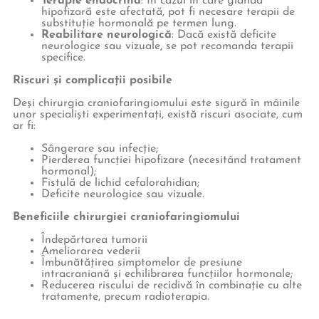
Terapie endocrină
: În cazul în care glanda
hipofizară este afectată, pot fi necesare terapii de
substituție hormonală pe termen lung.
Reabilitare neurologică
: Dacă există deficite
neurologice sau vizuale, se pot recomanda terapii
specifice.
Riscuri și complicații posibile
Deși chirurgia craniofaringiomului este sigură în mâinile
unor specialiști experimentați, există riscuri asociate, cum
ar fi:
Sângerare sau infecție;
Pierderea funcției hipofizare (necesitând tratament
hormonal);
Fistulă de lichid cefalorahidian;
Deficite neurologice sau vizuale.
Beneficiile chirurgiei craniofaringiomului
Îndepărtarea tumorii
Ameliorarea vederii
Îmbunătățirea simptomelor de presiune
intracraniană și echilibrarea funcțiilor hormonale;
Reducerea riscului de recidivă în combinație cu alte
tratamente, precum radioterapia.