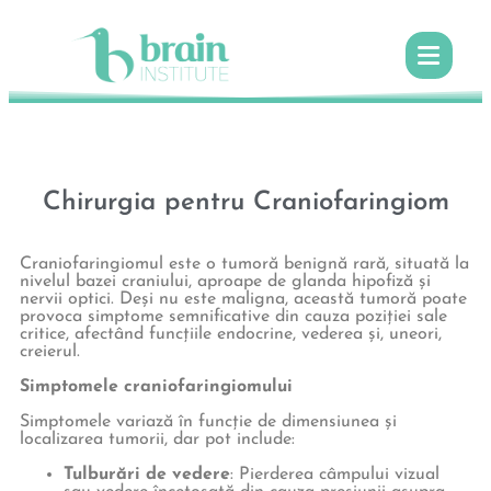
Chirurgia pentru Craniofaringiom
Craniofaringiomul este o tumoră benignă rară, situată la
nivelul bazei craniului, aproape de glanda hipofiză și
nervii optici. Deși nu este maligna, această tumoră poate
provoca simptome semnificative din cauza poziției sale
critice, afectând funcțiile endocrine, vederea și, uneori,
creierul.
Simptomele craniofaringiomului
Simptomele variază în funcție de dimensiunea și
localizarea tumorii, dar pot include:
Tulburări de vedere
: Pierderea câmpului vizual