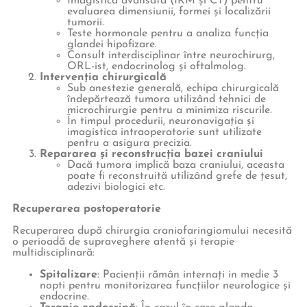
Imagistică avansată (IRM și CT) pentru
evaluarea dimensiunii, formei și localizării
tumorii.
Teste hormonale pentru a analiza funcția
glandei hipofizare.
Consult interdisciplinar între neurochirurg,
ORL-ist, endocrinolog și oftalmolog.
Intervenția chirurgicală
Sub anestezie generală, echipa chirurgicală
îndepărtează tumora utilizând tehnici de
microchirurgie pentru a minimiza riscurile.
În timpul procedurii, neuronavigația și
imagistica intraoperatorie sunt utilizate
pentru a asigura precizia.
Repararea și reconstrucția bazei craniului
Dacă tumora implică baza craniului, aceasta
poate fi reconstruită utilizând grefe de țesut,
adezivi biologici etc.
Recuperarea postoperatorie
Recuperarea după chirurgia craniofaringiomului necesită
o perioadă de supraveghere atentă și terapie
multidisciplinară:
Spitalizare
: Pacienții rămân internați in medie 3
nopti pentru monitorizarea funcțiilor neurologice și
endocrine.