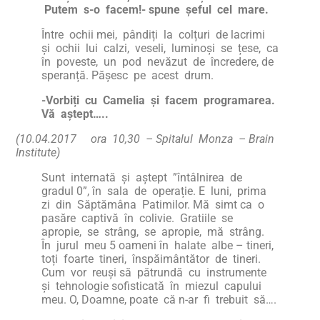
Putem s-o facem!- spune șeful cel mare.
Între ochii mei, pândiți la colțuri de lacrimi
și ochii lui calzi, veseli, luminoși se țese, ca
în poveste, un pod nevăzut de încredere, de
speranță. Pășesc pe acest drum.
-Vorbiți cu Camelia și facem programarea.
Vă aștept…..
(10.04.2017 ora 10,30 – Spitalul Monza – Brain
Institute)
Sunt internată și aștept ”întâlnirea de
gradul 0”, în sala de operație. E luni, prima
zi din Săptămâna Patimilor. Mă simt ca o
pasăre captivă în colivie. Gratiile se
apropie, se strâng, se apropie, mă strâng.
În jurul meu 5 oameni în halate albe – tineri,
toți foarte tineri, înspăimântător de tineri.
Cum vor reuși să pătrundă cu instrumente
și tehnologie sofisticată în miezul capului
meu. O, Doamne, poate că n-ar fi trebuit să….