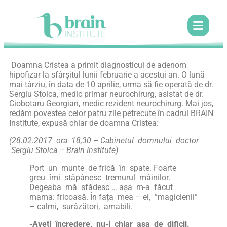
Doamna Cristea a primit diagnosticul de adenom
hipofizar la sfârșitul lunii februarie a acestui an. O lună
mai târziu, în data de 10 aprilie, urma să fie operată de dr.
Sergiu Stoica, medic primar neurochirurg, asistat de dr.
Ciobotaru Georgian, medic rezident neurochirurg. Mai jos,
redăm povestea celor patru zile petrecute în cadrul BRAIN
Institute, expusă chiar de doamna Cristea:
(28.02.2017 ora 18,30 – Cabinetul domnului doctor
Sergiu Stoica – Brain Institute)
Port un munte de frică în spate. Foarte
greu îmi stăpânesc tremurul mâinilor.
Degeaba mă sfădesc … așa m-a făcut
mama: fricoasă. În fața mea – ei, ”magicienii”
– calmi, surâzători, amabili.
-Aveți încredere, nu-i chiar așa de dificil.