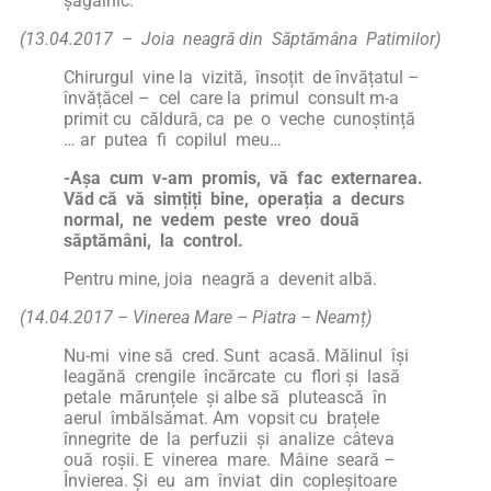
șăgalnic.
(13.04.2017 – Joia neagră din Săptămâna Patimilor)
Chirurgul vine la vizită, însoțit de învățatul –
învățăcel – cel care la primul consult m-a
primit cu căldură, ca pe o veche cunoștință
… ar putea fi copilul meu…
-Așa cum v-am promis, vă fac externarea.
Văd că vă simțiți bine, operația a decurs
normal, ne vedem peste vreo două
săptămâni, la control.
Pentru mine, joia neagră a devenit albă.
(14.04.2017 – Vinerea Mare – Piatra – Neamț)
Nu-mi vine să cred. Sunt acasă. Mălinul își
leagănă crengile încărcate cu flori și lasă
petale mărunțele și albe să plutească în
aerul îmbălsămat. Am vopsit cu brațele
înnegrite de la perfuzii și analize câteva
ouă roșii. E vinerea mare. Mâine seară –
Învierea. Și eu am înviat din copleșitoare