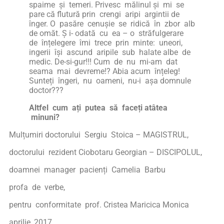
spaime și temeri. Privesc mălinul și mi se
pare că flutură prin crengi aripi argintii de
înger. O pasăre cenușie se ridică în zbor alb
de omăt. Ș i- odată cu ea – o străfulgerare
de înțelegere îmi trece prin minte: uneori,
ingerii își ascund aripile sub halate albe de
medic. De-si-gur!!! Cum de nu mi-am dat
seama mai devreme!? Abia acum înțeleg!
Sunteți îngeri, nu oameni, nu-i așa domnule
doctor???
Altfel cum ați putea să faceți atâtea
minuni?
Mulțumiri doctorului Sergiu Stoica – MAGISTRUL,
doctorului rezident Ciobotaru Georgian – DISCIPOLUL,
doamnei manager pacienți Camelia Barbu
profa de verbe,
pentru conformitate prof. Cristea Maricica Monica
aprilie, 2017