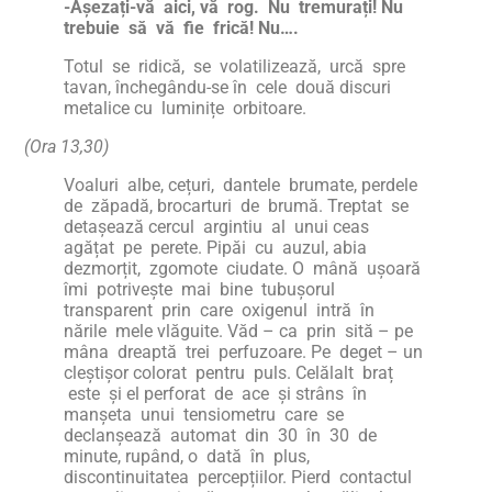
-Așezați-vă aici, vă rog. Nu tremurați! Nu
trebuie să vă fie frică! Nu….
Totul se ridică, se volatilizează, urcă spre
tavan, închegându-se în cele două discuri
metalice cu luminițe orbitoare.
(Ora 13,30)
Voaluri albe, cețuri, dantele brumate, perdele
de zăpadă, brocarturi de brumă. Treptat se
detașează cercul argintiu al unui ceas
agățat pe perete. Pipăi cu auzul, abia
dezmorțit, zgomote ciudate. O mână ușoară
îmi potrivește mai bine tubușorul
transparent prin care oxigenul intră în
nările mele vlăguite. Văd – ca prin sită – pe
mâna dreaptă trei perfuzoare. Pe deget – un
cleștișor colorat pentru puls. Celălalt braț
este și el perforat de ace și strâns în
manșeta unui tensiometru care se
declanșează automat din 30 în 30 de
minute, rupând, o dată în plus,
discontinuitatea percepțiilor. Pierd contactul