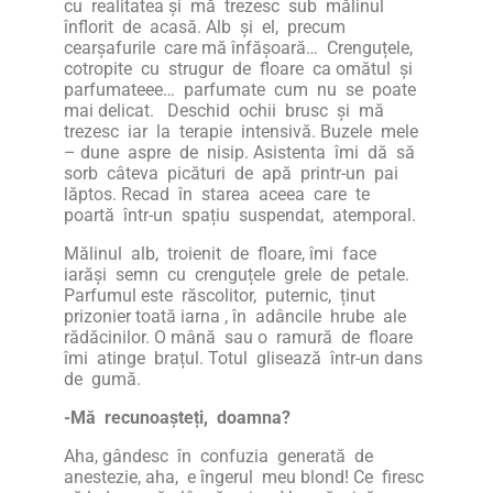
cu realitatea și mă trezesc sub mălinul
înflorit de acasă. Alb și el, precum
cearșafurile care mă înfășoară… Crenguțele,
cotropite cu strugur de floare ca omătul și
parfumateee… parfumate cum nu se poate
mai delicat. Deschid ochii brusc și mă
trezesc iar la terapie intensivă. Buzele mele
– dune aspre de nisip. Asistenta îmi dă să
sorb câteva picături de apă printr-un pai
lăptos. Recad în starea aceea care te
poartă într-un spațiu suspendat, atemporal.
Mălinul alb, troienit de floare, îmi face
iarăși semn cu crenguțele grele de petale.
Parfumul este răscolitor, puternic, ținut
prizonier toată iarna , în adâncile hrube ale
rădăcinilor. O mână sau o ramură de floare
îmi atinge brațul. Totul glisează într-un dans
de gumă.
-Mă recunoașteți, doamna?
Aha, gândesc în confuzia generată de
anestezie, aha, e îngerul meu blond! Ce firesc