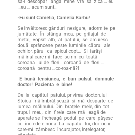
să-l descopăr lângă mine. Vra să zică … eu
…eu … acum sunt…
-Eu sunt Camelia, Camelia Barbu!
Se învâltoresc gânduri nesigure, adormite pe
jumătate. În stânga mea, pe grilajul de
metal, vopsit alb, al patului, se arcuiesc
două sprâncene peste luminile căprui ale
ochilor, părul ca spicul copt… Și iarăși
mălinul care-mi face semn cu toată
coroana lui de flori… coroană de flori …
coroană pentru …co-roa-nă?!
-E bună tensiunea, e bun pulsul, domnule
doctor! Pacienta e bine!
De la capătul patului, privirea doctorului
Stoica mă îmbrățișează și mă desparte de
lumea mălinului. Din brațele mele, din tot
trupul meu, din firele care mă leagă de
aparate se încheagă podul pe care pășesc
cu încredere nouă. La capătul lui, doi ochi
care-mi zâmbesc încurajator, înțelegător,