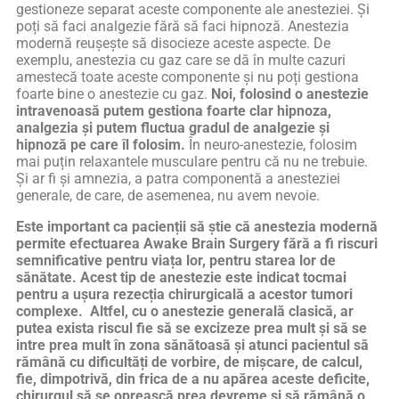
gestioneze separat aceste componente ale anesteziei. Și
poți să faci analgezie fără să faci hipnoză. Anestezia
modernă reușește să disocieze aceste aspecte. De
exemplu, anestezia cu gaz care se dă în multe cazuri
amestecă toate aceste componente și nu poți gestiona
foarte bine o anestezie cu gaz.
Noi, folosind o anestezie
intravenoasă putem gestiona foarte clar hipnoza,
analgezia și putem fluctua gradul de analgezie și
hipnoză pe care îl folosim.
În neuro-anestezie, folosim
mai puțin relaxantele musculare pentru că nu ne trebuie.
Și ar fi și amnezia, a patra componentă a anesteziei
generale, de care, de asemenea, nu avem nevoie.
Este important ca pacienții să știe că anestezia modernă
permite efectuarea Awake Brain Surgery fără a fi riscuri
semnificative pentru viața lor, pentru starea lor de
sănătate. Acest tip de anestezie este indicat tocmai
pentru a ușura rezecția chirurgicală a acestor tumori
complexe. Altfel, cu o anestezie generală clasică, ar
putea exista riscul fie să se excizeze prea mult și să se
intre prea mult în zona sănătoasă și atunci pacientul să
rămână cu dificultăți de vorbire, de mișcare, de calcul,
fie, dimpotrivă, din frica de a nu apărea aceste deficite,
chirurgul să se oprească prea devreme și să rămână o