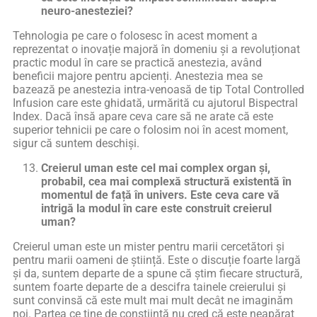
neuro-anesteziei?
Tehnologia pe care o folosesc în acest moment a
reprezentat o inovație majoră în domeniu și a revoluționat
practic modul în care se practică anestezia, având
beneficii majore pentru apcienți. Anestezia mea se
bazează pe anestezia intra-venoasă de tip Total Controlled
Infusion care este ghidată, urmărită cu ajutorul Bispectral
Index. Dacă însă apare ceva care să ne arate că este
superior tehnicii pe care o folosim noi în acest moment,
sigur că suntem deschiși.
Creierul uman este cel mai complex organ și,
probabil, cea mai complexă structură existentă în
momentul de față în univers. Este ceva care vă
intrigă la modul în care este construit creierul
uman?
Creierul uman este un mister pentru marii cercetători și
pentru marii oameni de știință. Este o discuție foarte largă
și da, suntem departe de a spune că știm fiecare structură,
suntem foarte departe de a descifra tainele creierului și
sunt convinsă că este mult mai mult decât ne imaginăm
noi. Partea ce ține de conștiință nu cred că este neapărat