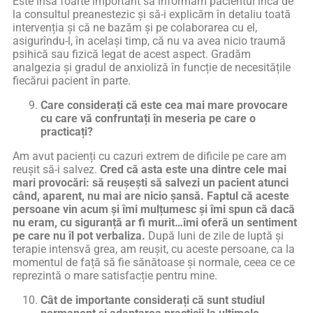
Este însă foarte important să informăm pacientul încă de
la consultul preanestezic și să-i explicăm în detaliu toată
intervenția și că ne bazăm și pe colaborarea cu el,
asigurîndu-l, în același timp, că nu va avea nicio traumă
psihică sau fizică legat de acest aspect. Gradăm
analgezia și gradul de anxioliză în funcție de necesitățile
fiecărui pacient în parte.
Care considerați că este cea mai mare provocare
cu care vă confruntați în meseria pe care o
practicați?
Am avut pacienți cu cazuri extrem de dificile pe care am
reușit să-i salvez.
Cred că asta este una dintre cele mai
mari provocări: să reușești să salvezi un pacient atunci
când, aparent, nu mai are nicio șansă. Faptul că aceste
persoane vin acum și îmi mulțumesc și îmi spun că dacă
nu eram, cu siguranță ar fi murit…îmi oferă un sentiment
pe care nu îl pot verbaliza.
După luni de zile de luptă și
terapie intensvă grea, am reușit, cu aceste persoane, ca la
momentul de față să fie sănătoase și normale, ceea ce ce
reprezintă o mare satisfacție pentru mine.
Cât de importante considerați că sunt studiul