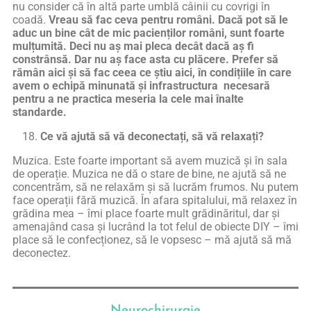
nu consider că în altă parte umblă câinii cu covrigi în
coadă.
Vreau să fac ceva pentru români. Dacă pot să le
aduc un bine cât de mic pacienților români, sunt foarte
mulțumită. Deci nu aș mai pleca decât dacă aș fi
constrânsă. Dar nu aș face asta cu plăcere. Prefer să
rămân aici și să fac ceea ce știu aici, în condițiile în care
avem o echipă minunată și infrastructura necesară
pentru a ne practica meseria la cele mai înalte
standarde.
Ce vă ajută să vă deconectați, să vă relaxați?
Muzica. Este foarte important să avem muzică și în sala
de operație. Muzica ne dă o stare de bine, ne ajută să ne
concentrăm, să ne relaxăm și să lucrăm frumos. Nu putem
face operații fără muzică. În afara spitalului, mă relaxez în
grădina mea – îmi place foarte mult grădinăritul, dar și
amenajând casa și lucrând la tot felul de obiecte DIY – îmi
place să le confecționez, să le vopsesc – mă ajută să mă
deconectez.
Neurochirurgie