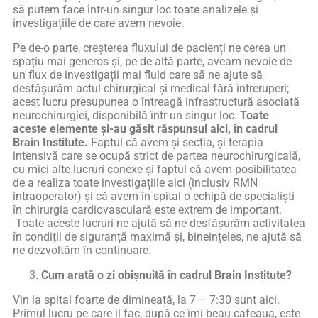
să putem face într-un singur loc toate analizele și
investigațiile de care avem nevoie.
Pe de-o parte, creșterea fluxului de pacienți ne cerea un
spațiu mai generos și, pe de altă parte, aveam nevoie de
un flux de investigații mai fluid care să ne ajute să
desfășurăm actul chirurgical și medical fără întreruperi;
acest lucru presupunea o întreagă infrastructură asociată
neurochirurgiei, disponibilă într-un singur loc.
Toate
aceste elemente și-au găsit răspunsul aici, în cadrul
Brain Institute.
Faptul că avem și secția, și terapia
intensivă care se ocupă strict de partea neurochirurgicală,
cu mici alte lucruri conexe și faptul că avem posibilitatea
de a realiza toate investigațiile aici (inclusiv RMN
intraoperator) și că avem în spital o echipă de specialiști
în chirurgia cardiovasculară este extrem de important.
Toate aceste lucruri ne ajută să ne desfășurăm activitatea
în condiții de siguranță maximă și, bineințeles, ne ajută să
ne dezvoltăm în continuare.
Cum arată o zi obișnuită în cadrul Brain Institute?
Vin la spital foarte de dimineață, la 7 – 7:30 sunt aici.
Primul lucru pe care il fac, după ce îmi beau cafeaua, este