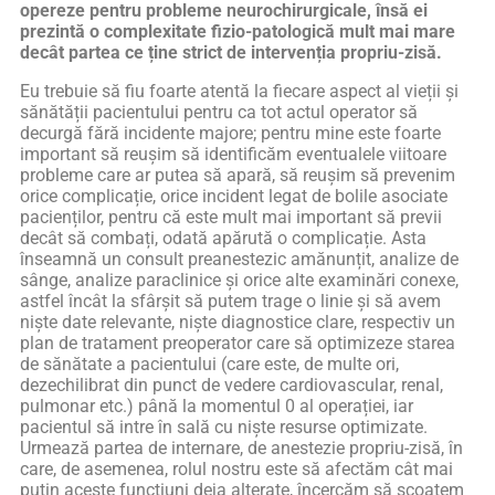
opereze pentru probleme neurochirurgicale, însă ei
prezintă o complexitate fizio-patologică mult mai mare
decât partea ce ține strict de intervenția propriu-zisă.
Eu trebuie să fiu foarte atentă la fiecare aspect al vieții și
sănătății pacientului pentru ca tot actul operator să
decurgă fără incidente majore; pentru mine este foarte
important să reușim să identificăm eventualele viitoare
probleme care ar putea să apară, să reușim să prevenim
orice complicație, orice incident legat de bolile asociate
pacienților, pentru că este mult mai important să previi
decât să combați, odată apărută o complicație. Asta
înseamnă un consult preanestezic amănunțit, analize de
sânge, analize paraclinice și orice alte examinări conexe,
astfel încât la sfârșit să putem trage o linie și să avem
niște date relevante, niște diagnostice clare, respectiv un
plan de tratament preoperator care să optimizeze starea
de sănătate a pacientului (care este, de multe ori,
dezechilibrat din punct de vedere cardiovascular, renal,
pulmonar etc.) până la momentul 0 al operației, iar
pacientul să intre în sală cu niște resurse optimizate.
Urmează partea de internare, de anestezie propriu-zisă, în
care, de asemenea, rolul nostru este să afectăm cât mai
puțin aceste funcțiuni deja alterate, încercăm să scoatem