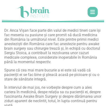
Dr. Anca Vișan face parte din valul de medici tineri care își
fac meseria cu pasiune și care promit să ducă medicina
din România la următorul nivel. Este printre primii medici
anesteziști din România care fac anestezie pentru awake
brain surgery sau chirurgie trează și, în echipă cu doctorul
Sergiu Stoica, a contribuit la rezolvarea unor cazuri
medicale complexe, considerate inoperabile în România
până la momentul respectiv.
Spune că cea mai mare bucurie a ei este să vadă că
pacienții ei se fac bine și pleacă acasă pe picioare și cu o
stare de sănătate integră.
În interviul de mai jos, ne vorbește despre cum a ales
cariera în medicină, despe relația sa cu pacienții ei, despre
fascinanta Awake Brain Surgery și despre dărâmarea unor
ziduri aparent de neclintit, totul, în lupta continuă pentru
viață.