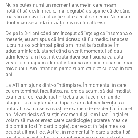
Nu aș putea numi un moment anume în care m-am
hotârât să devin medic, mai degrabă aș spune că de când
mă știu am avut o atracție către acest domeniu. Nu mi-am
dorit nicio secundă în viața mea să fiu altceva.
De pe la 3-4 ani când am început să înțeleg ce însemană o
meserie, eu am spus că îmi doresc să fiu medic, iar acest
lucru nu s-a schimbat până am intrat la facultate. Îmi
aduc aminte că, atunci când a venit momentul să dau
admitere și am fost întrebată dacă sunt sigură că asta
vreau, am răspuns afirmativ fără să am nici măcar cel mai
mic dubiu. Am intrat din prima și am studiat cu drag în toți
anii.
La ATI am ajuns dintr-o întâmplare. În momentul în care
eu am terminat facultatea, nu era ca acum, să dai imediat
examenul de rezidențiat – trebuia să facem un an de
stagiu. La o săptămână după ce am dat noi licența s-a
hotărât însă că se va susține examen de rezidențiat în acel
an. M-am decis să susțin examenul și l-am luat. Inițial eu
voiam să mă orientez către cardiologie (lucrarea mea de
diplomă a fost în cardiologie), dar exact în fața mea s-a
ocupat ultimul loc. Astfel, în momentul în care a trebuit să-
mi aleg specialitatea, am rugat comisia să mă aștepte