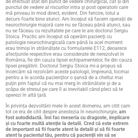
de efectuat atât din punct de vedere chirurgical, cât și din
punctul de vedere al riscurilor intra și post operatorii care
mă priveau în mod direct, evident. Din fericire, totul a
decurs foarte bine atunci. Am început să facem operaţii de
neurochirurgie majoră care nu se făceau până atunci, sau
nu se făceau cu rezultatele pe care le are doctorul Sergiu
Stoica. Practic am început să operăm pacienţi cu
patologie neurochirurgicală care până la acel moment
erau trimişi în străinătate cu formularele E112, deoarece
afecţiunile respective erau considerate de nerezolvat în
România, fie din cauza lipsei echipamentelor, fie din cauza
lipsei pregătirii. Doctorul Sergiu Stoica mi-a propus să
încercăm să rezolvăm aceste patologii, împreună, tocmai
pentru a le acorda pacienţilor o şansă de a cheltui mai
puţin prin faptul că nu mai merg în străinătate şi de a
scăpa de stresul pe care îl ai inevitabil când pleci să te
operezi în altă ţară.
În privința dezvoltării mele în acest domeniu, am citit cam
tot ce era de citit despre anestezia în neurochirurgie,
am
fost autodidactă. Îmi fac meseria cu dragoste, implicare
și cu foarte multă atenție la detalii.
Cred că este extrem
de important să fii foarte atent la detalii și să fii foarte
atent la pacientul tău, pentru că pacienții vin să se