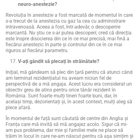
neuro-anestezie?
Revoluția în anestezie a fost marcată de momentul în care
s-a trecut de la anestezia cu gaz la cea cu administrare
intravenoasă. Aceea a fost, într-adevăr, o descoperire
marcantă. Nu știu ce s-ar putea descoperi; cred că direcția
este înspre disocierea din ce în ce mai precisă, mai fină a
fiecărui anestezic în parte și controlul din ce în ce mai
riguros al fiecărui parametru.
V-ați gândit să plecați în străinătate?
Inițial, mă gândeam să plec din țară pentru că atunci când
am terminat rezidențiatul nu aveam niciun fel de
perspectivă de a mă angaja. Acest lucru era considerat un
obiectiv greu de atins pentru orice tânăr rezident în
România. Sunt foarte mulți tineri foarte buni, dar, în
același timp, dezorientați și, în acest context, mulți aleg să
plece afară.
În momentul de față sunt căutată de centre din Anglia și
Franța care mă invită să mă angajez acolo. Sigur că mi-
am pus problema, dar mie și familiei mele ne place să
trăim în locul în care ne-am născut pentru că așa simțim și