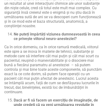
un rezultat al unei interacțiuni chimice ale unor substanțe
din niște celule, cred că totul este mult mai complex. Cu
siguranță însă creierul este o enigmă și nu știu dacă în
următoarea sută de ani se va descoperi cum funcționează
și în ce mod este el baza structurală, anatomică, a
conștiinței noastre.
Ne puteți împărtăți viziunea dumneavoastă în ceea
ce privește viitorul neuro-anesteziei?
Ca în orice domeniu, ca în orice ramură medicală, viitorul
este spre a se inova în materie de tehnici, substanțe și
metode care să interfere cât mai puțin și cât mai scurt cu
pacientul, reușind o manevrabilitate și o disociere mai
bună a fiecărui paramatru al anesteziei – să putem
controla și mai bine toate aceste componente, să punctăm
exact la ce cote dorim, să putem face operații cu un
pacient cât mai puțin afectat de anestezic. Lucrul acesta
se întâmplă acum, față de cum se desfășurau lucrurile în
trecut, dar, bineînțeles, există loc de îmbunătățiri în
continuare.
Dacă ar fi să facem un exercițiu de imaginație, de
unde credeți că va veni următoarea revoluție în