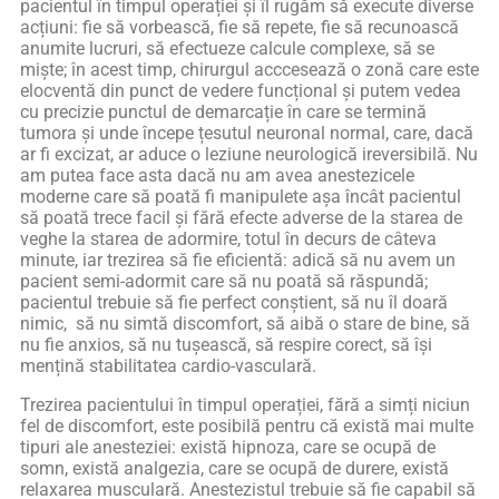
pacientul în timpul operației și îl rugăm să execute diverse
acțiuni: fie să vorbească, fie să repete, fie să recunoască
anumite lucruri, să efectueze calcule complexe, să se
miște; în acest timp, chirurgul acccesează o zonă care este
elocventă din punct de vedere funcțional și putem vedea
cu precizie punctul de demarcație în care se termină
tumora și unde începe țesutul neuronal normal, care, dacă
ar fi excizat, ar aduce o leziune neurologică ireversibilă. Nu
am putea face asta dacă nu am avea anestezicele
moderne care să poată fi manipulete așa încât pacientul
să poată trece facil și fără efecte adverse de la starea de
veghe la starea de adormire, totul în decurs de câteva
minute, iar trezirea să fie eficientă: adică să nu avem un
pacient semi-adormit care să nu poată să răspundă;
pacientul trebuie să fie perfect conștient, să nu îl doară
nimic, să nu simtă discomfort, să aibă o stare de bine, să
nu fie anxios, să nu tușească, să respire corect, să își
mențină stabilitatea cardio-vasculară.
Trezirea pacientului în timpul operației, fără a simți niciun
fel de discomfort, este posibilă pentru că există mai multe
tipuri ale anesteziei: există hipnoza, care se ocupă de
somn, există analgezia, care se ocupă de durere, există
relaxarea musculară. Anestezistul trebuie să fie capabil să