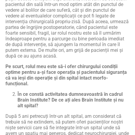
pacientul din sală într-un mod optim atât din punctul de
vedere al bolilor de care suferă, cât și din punctul de
vedere al eventualelor complicații ce pot fi legate de
intervenția chirurgicală propriu-zisă. După aceea, urmează
partea de îngrijire postoperatorie, când pacientul este
foarte sensibil, fragil, iar rolul nostru este să îl urmărim
îndeaproape pentru a parcurge cu bine perioada imediat
de după intervenție, să ajungem la momentul în care îl
putem externa. De multe ori, am grijă de pacienții mei și
după ce au ajuns acasă.
Pe scurt, rolul meu este să-i ofer chirurgului condiții
optime pentru a-și face operația și pacientului siguranța
că va ieși din operație și din spital intact morfo-
funcțional.
În ce constă activitatea dumneavoastră în cadrul
Brain Institute? De ce ați ales Brain Institute și nu
alt spital?
După 5 ani petrecuți într-un alt spital, am considerat că
trebuie să ne extindem, să putem oferi pacienților noștri
niște servicii care să fie integrate într-un spital unde să
avem un spațiu mai generos, dedicat neurochirurgiei, unde