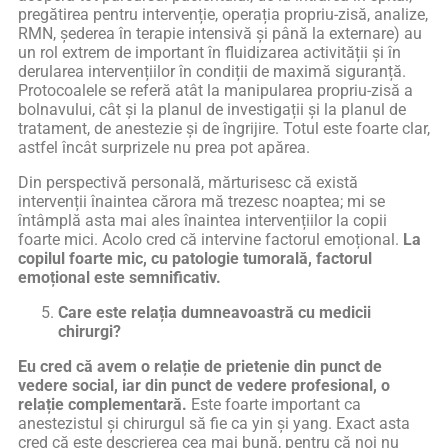
pregătirea pentru intervenție, operația propriu-zisă, analize,
RMN, șederea în terapie intensivă și până la externare) au
un rol extrem de important în fluidizarea activității și în
derularea intervențiilor în condiții de maximă siguranță.
Protocoalele se referă atât la manipularea propriu-zisă a
bolnavului, cât și la planul de investigații și la planul de
tratament, de anestezie și de îngrijire. Totul este foarte clar,
astfel încât surprizele nu prea pot apărea.
Din perspectivă personală, mărturisesc că există
intervenții înaintea cărora mă trezesc noaptea; mi se
întâmplă asta mai ales înaintea intervențiilor la copii
foarte mici. Acolo cred că intervine factorul emoțional.
La
copilul foarte mic, cu patologie tumorală, factorul
emoțional este semnificativ.
Care este relația dumneavoastră cu medicii
chirurgi?
Eu cred că avem o relație de prietenie din punct de
vedere social, iar din punct de vedere profesional, o
relație complementară.
Este foarte important ca
anestezistul și chirurgul să fie ca yin și yang. Exact asta
cred că este descrierea cea mai bună, pentru că noi nu