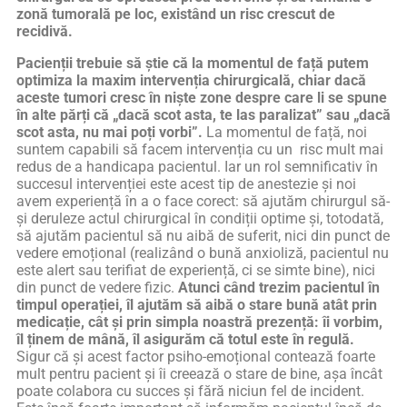
zonă tumorală pe loc, existând un risc crescut de
recidivă.
Pacienții trebuie să știe că la momentul de față putem
optimiza la maxim intervenția chirurgicală, chiar dacă
aceste tumori cresc în niște zone despre care li se spune
în alte părți că „dacă scot asta, te las paralizat” sau „dacă
scot asta, nu mai poți vorbi”.
La momentul de față, noi
suntem capabili să facem intervenția cu un risc mult mai
redus de a handicapa pacientul. Iar un rol semnificativ în
succesul intervenției este acest tip de anestezie și noi
avem experiență în a o face corect: să ajutăm chirurgul să-
și deruleze actul chirurgical în condiții optime și, totodată,
să ajutăm pacientul să nu aibă de suferit, nici din punct de
vedere emoțional (realizând o bună anxioliză, pacientul nu
este alert sau terifiat de experiență, ci se simte bine), nici
din punct de vedere fizic.
Atunci când trezim pacientul în
timpul operației, îl ajutăm să aibă o stare bună atât prin
medicație, cât și prin simpla noastră prezență: îi vorbim,
îl ținem de mână, îl asigurăm că totul este în regulă.
Sigur că și acest factor psiho-emoțional contează foarte
mult pentru pacient și îi creează o stare de bine, așa încât
poate colabora cu succes și fără niciun fel de incident.