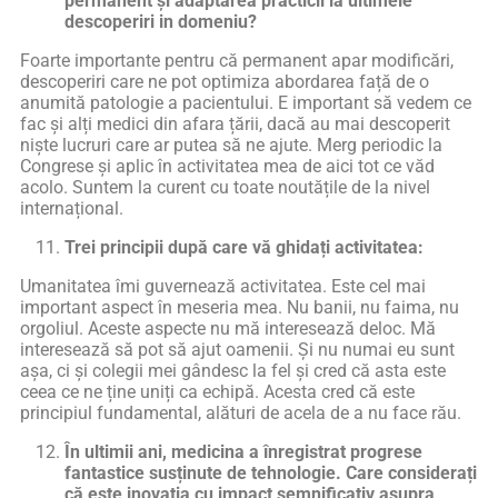
permanent și adaptarea practicii la ultimele
descoperiri in domeniu?
Foarte importante pentru că permanent apar modificări,
descoperiri care ne pot optimiza abordarea față de o
anumită patologie a pacientului. E important să vedem ce
fac și alți medici din afara țării, dacă au mai descoperit
niște lucruri care ar putea să ne ajute. Merg periodic la
Congrese și aplic în activitatea mea de aici tot ce văd
acolo. Suntem la curent cu toate noutățile de la nivel
internațional.
Trei principii după care vă ghidați activitatea:
Umanitatea îmi guvernează activitatea. Este cel mai
important aspect în meseria mea. Nu banii, nu faima, nu
orgoliul. Aceste aspecte nu mă interesează deloc. Mă
interesează să pot să ajut oamenii. Și nu numai eu sunt
așa, ci și colegii mei gândesc la fel și cred că asta este
ceea ce ne ține uniți ca echipă. Acesta cred că este
principiul fundamental, alături de acela de a nu face rău.
În ultimii ani, medicina a înregistrat progrese
fantastice susținute de tehnologie. Care considerați
că este inovația cu impact semnificativ asupra