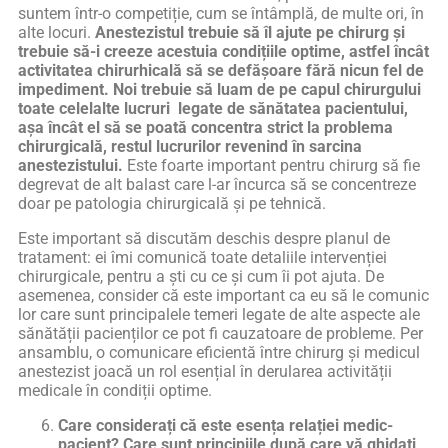
suntem într-o competiție, cum se întâmplă, de multe ori, în
alte locuri.
Anestezistul trebuie să îl ajute pe chirurg și
trebuie să-i creeze acestuia condițiile optime, astfel încât
activitatea chirurhicală să se defășoare fără nicun fel de
impediment.
Noi trebuie să luam de pe capul chirurgului
toate celelalte lucruri legate de sănătatea pacientului,
așa încât el să se poată concentra strict la problema
chirurgicală, restul lucrurilor revenind în sarcina
anestezistului.
Este foarte important pentru chirurg să fie
degrevat de alt balast care l-ar încurca să se concentreze
doar pe patologia chirurgicală și pe tehnică.
Este important să discutăm deschis despre planul de
tratament: ei îmi comunică toate detaliile intervenției
chirurgicale, pentru a ști cu ce și cum îi pot ajuta. De
asemenea, consider că este important ca eu să le comunic
lor care sunt principalele temeri legate de alte aspecte ale
sănătății pacienților ce pot fi cauzatoare de probleme. Per
ansamblu, o comunicare eficientă între chirurg și medicul
anestezist joacă un rol esențial în derularea activității
medicale în condiții optime.
Care considerați că este esența relației medic-
pacient? Care sunt principiile după care vă ghidați