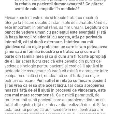
în relația cu pacienții dumneavoastră? Ce părere
aveți de rolul empatiei în medicină?
Fiecare pacient este unic și trebuie tratat cu maximă
atenție la fiecare detaliu al stării sale de sănătate. Cred că
este important, în primul rând, să fim umani.
Legătura din
punct de vedere uman cu pacientul este esențială și stă
la baza întregii relaționări cu acesta, atât pe perioada
internării, cât și după externare.
Întotdeauna mă
gândesc că au niște probleme pe care le-am putea avea
și noi sau în familia noastră și îi tratez ca și cum ar fi
parte din familia mea și ca și cum am fi foarte apropiați
de ei.
Iar acest lucru cred că este benefic din punct de
vedere psihologic pentru pacienți și cred că îi ajută și în
perioada de recuperare să vadă că există o apropiere între
echipa medicală și ei, nu doar că sunt tratați ca niște
bolnavi oarecare.
Pun suflet în relația cu fiecare pacient
și aș vrea ca ei să știe acest lucru.
Iar dacă apropierea
noastră față de ei îi ajută în procesul de vindecare, este
cea mai mare recompensă.
Ca o mică paranteză, de
multe ori mă sună pacienți care au probleme dintr-un cu
totul alt registru față de intervenția realizată de noi. Și fac
asta tocmai pentru că au încredere în noi, pentru că am