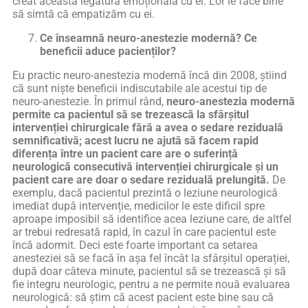
creat această legătură emoțională cu ei. Lor le face bine
să simtă că empatizăm cu ei.
Ce înseamnă neuro-anestezie modernă? Ce
beneficii aduce pacienților?
Eu practic neuro-anestezia modernă încă din 2008, știind
că sunt niște beneficii indiscutabile ale acestui tip de
neuro-anestezie. În primul rând,
neuro-anestezia modernă
permite ca pacientul să se trezească la sfârșitul
intervenției chirurgicale fără a avea o sedare reziduală
semnificativă; acest lucru ne ajută să facem rapid
diferența între un pacient care are o suferință
neurologică consecutivă intervenției chirurgicale și un
pacient care are doar o sedare reziduală prelungită.
De
exemplu, dacă pacientul prezintă o leziune neurologică
imediat după intervenție, medicilor le este dificil spre
aproape imposibil să identifice acea leziune care, de altfel
ar trebui redresată rapid, în cazul în care pacientul este
încă adormit. Deci este foarte important ca setarea
anesteziei să se facă în așa fel încât la sfârșitul operației,
după doar câteva minute, pacientul să se trezească și să
fie integru neurologic, pentru a ne permite nouă evaluarea
neurologică: să știm că acest pacient este bine sau că