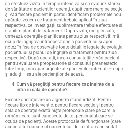
să efectuez vizita în terapie intensivă și să evaluez starea
de sănătate a pacienților operați, după care merg pe secție
și văd fiecare pacient în parte: identificăm problemele nou
apărute, vedem ce tratament trebuie aplicat în ziua
respectivă, ce investigații suplimentare trebuie efectuate și
stabilim planul de tratament. După vizită, merg în sală,
urmează operațiile planificate pentru ziua respectivă: mă
ocup de îngrijirea intraoperatorie a pacientului și apoi
notez în fișa de observație toate detaliile legate de evoluția
pacientului și planul de îngrijire și tratament pentru ziua
respectivă. După operații, încep consultațiile: văd pacienți
pentru evaluarea preoperatorie și consultul preanestezic.
Între timp, mai apar urgențe ale pacienților internați – copii
și adulți – sau ale pacienților de acasă.
Cum vă pregătiți pentru fiecare caz înainte de a
intra în sala de operație?
Fiecare operație are un algoritm standardizat. Pentru
fiecare tip de intervenție, pentru fiecare secție și pentru
sala de operație există niște protocoale clare pe care le
urmăm, care sunt cunoscute de tot personalul care se
ocupă de pacienți. Aceste protocoale de funcționare (care
acoperă tot parcursul pacientului, de la intrarea în spital,