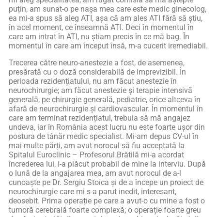
puțin, am sunat-o pe nașa mea care este medic ginecolog,
ea mi-a spus să aleg ATI, așa că am ales ATI fără să știu,
în acel moment, ce înseamnă ATI. Deci în momentul în
care am intrat în ATI, nu știam precis în ce mă bag. În
momentul în care am început însă, m-a cucerit iremediabil.
Trecerea către neuro-anestezie a fost, de asemenea,
presărată cu o doză considerabilă de imprevizibil. În
perioada rezidențiatului, nu am făcut anestezie în
neurochirurgie; am făcut anestezie și terapie intensivă
generală, pe chirurgie generală, pediatrie, orice altceva în
afară de neurochirurgie și cardiovascular. În momentul în
care am terminat rezidențiatul, trebuia să mă angajez
undeva, iar în România acest lucru nu este foarte ușor din
postura de tânăr medic specialist. Mi-am depus CV-ul în
mai multe părți, am avut norocul să fiu acceptată la
Spitalul Euroclinic – Profesorul Brătilă mi-a acordat
încrederea lui, i-a plăcut probabil de mine la interviu. După
o lună de la angajarea mea, am avut norocul de a-l
cunoaște pe Dr. Sergiu Stoica și de a începe un proiect de
neurochirurgie care mi s-a parut inedit, interesant,
deosebit. Prima operație pe care a avut-o cu mine a fost o
tumoră cerebrală foarte complexă; o operație foarte greu