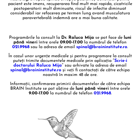
pacient este imens, recuperarea find mult mai rapida, cicatricile
postoperatorii mult diminuate, riscul de infectie diminuat
considerabil iar refacerea pe termen lung avand musculatura
paravertebrală indemnă are o mai buna calitate.
Programările la consult la
Dr. Raluca Mija
se pot face de
luni
până vineri
între orele
09.00-17.00
la numărul de telefon
021.9968
sau la adresa de email
spinal@braininstitute.ro
.
În cazul unor urgențe medicale și pentru programare la consult
puteți trimite documentele medicale prin aplicația
”
Scrie-i
doctorului Raluca Mija
”
sau arhivate la adresa de email
spinal@braininstitute.ro
și veți fi contactați de către echipa
noastră în maxim 48 de ore.
Informații, confirmarea primirii documentelor de către echipa
BRAIN Institute se pot obține de
luni până vineri
între orele
9.00-17.00
la numărul de telefon
021.9968
.