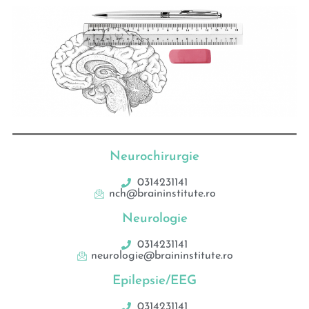
Neurochirurgie
0314231141
nch@braininstitute.ro
Neurologie
0314231141
neurologie@braininstitute.ro
Epilepsie/EEG
0314231141