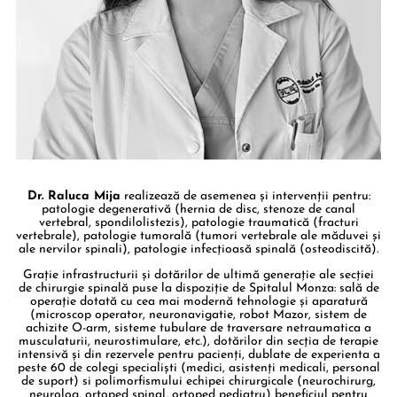
Dr. Raluca Mija
realizează de asemenea și intervenții pentru:
patologie degenerativă (hernia de disc, stenoze de canal
vertebral, spondilolistezis), patologie traumatică (fracturi
vertebrale), patologie tumorală (tumori vertebrale ale măduvei și
ale nervilor spinali), patologie infecțioasă spinală (osteodiscită).
Grație infrastructurii și dotărilor de ultimă generație ale secției
de chirurgie spinală puse la dispoziție de Spitalul Monza: sală de
operație dotată cu cea mai modernă tehnologie și aparatură
(microscop operator, neuronavigatie, robot Mazor, sistem de
achizite O-arm, sisteme tubulare de traversare netraumatica a
musculaturii, neurostimulare, etc.), dotărilor din secția de terapie
intensivă și din rezervele pentru pacienți, dublate de experienta a
peste 60 de colegi specialiști (medici, asistenți medicali, personal
de suport) si polimorfismului echipei chirurgicale (neurochirurg,
neurolog, ortoped spinal, ortoped pediatru) beneficiul pentru