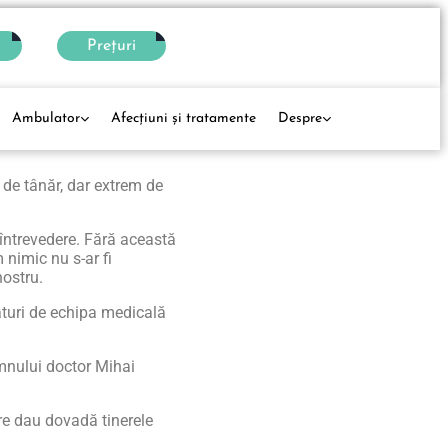
Prețuri
Ambulator
Afecţiuni și tratamente
Despre
 de tânăr, dar extrem de
 întrevedere. Fără această
 nimic nu s-ar fi
 nostru.
ături de echipa medicală
omnului doctor Mihai
re dau dovadă tinerele