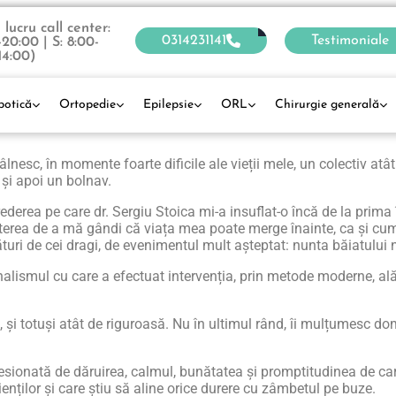
lucru call center:
0314231141
Testimoniale
-20:00 | S: 8:00-
14:00)
botică
Ortopedie
Epilepsie
ORL
Chirurgie generală
nesc, în momente foarte dificile ale vieții mele, un colectiv atât
 și apoi un bolnav.
derea pe care dr. Sergiu Stoica mi-a insuflat-o încă de la prima
i puterea de a mă gândi că viața mea poate merge înainte, ca și cum
turi de cei dragi, de evenimentul mult așteptat: nunta băiatului
lismul cu care a efectuat intervenția, prin metode moderne, al
și totuși atât de riguroasă. Nu în ultimul rând, îi mulțumesc d
esionată de dăruirea, calmul, bunătatea și promptitudinea de ca
enților și care știu să aline orice durere cu zâmbetul pe buze.