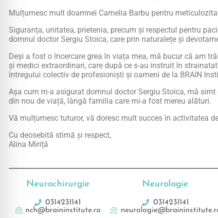
Mulțumesc mult doamnei Camelia Barbu pentru meticulozitatea 
Siguranța, unitatea, prietenia, precum și respectul pentru pacie
domnul doctor Sergiu Stoica, care prin naturalețe și devotam
Deși a fost o încercare grea în viața mea, mă bucur că am trăi
și medici extraordinari, care după ce s-au instruit în strainata
întregului colectiv de profesioniști și oameni de la BRAIN Insti
Așa cum m-a asigurat domnul doctor Sergiu Stoica, mă simt ext
din nou de viață, lângă familia care mi-a fost mereu alături.
Vă mulțumesc tuturor, vă doresc mult succes în activitatea d
Cu deosebită stimă și respect,
Alina Miriță
Neurochirurgie
Neurologie
0314231141
0314231141
nch@braininstitute.ro
neurologie@braininstitute.r