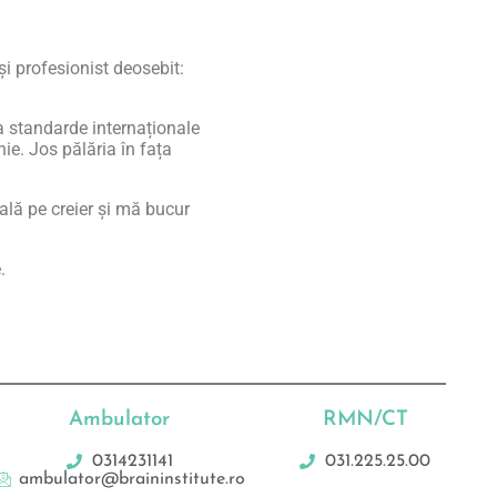
și profesionist deosebit:
la standarde internaționale
nie. Jos pălăria în fața
ală pe creier și mă bucur
.
Ambulator
RMN/CT
0314231141
031.225.25.00
ambulator@braininstitute.ro