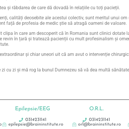
și răbdarea de care dă dovadă în relațiile cu toți pacieții.
nți, calități deosebite ale acestui colectiv, sunt meritul unui om 
ent față de profesia de medic știe să atragă oameni de valoare.
t clipa în care am descoperit că în Romania sunt clinici dotate 
te revin în țară și tratează pacienții cu mult profesinalism și ome
tute.
raordinar și chiar uneori uit că am avut o intervenție chirurgic
e zi cu zi și mă rog la bunul Dumnezeu să vă dea multă sănătate
Epilepsie/EEG
O.R.L.
0314231141
0314231141
o
epilepsie@braininstitute.ro
orl@braininstitute.ro