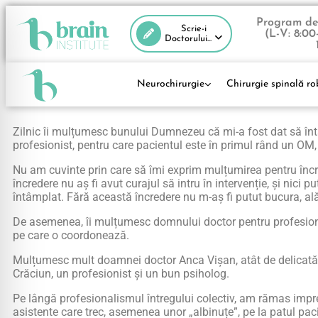
Program de 
Scrie-i
(L-V: 8:00
Doctorului...
Neurochirurgie
Chirurgie spinală ro
Zilnic îi mulțumesc bunului Dumnezeu că mi-a fost dat să întâl
profesionist, pentru care pacientul este în primul rând un OM,
Nu am cuvinte prin care să îmi exprim mulțumirea pentru încre
încredere nu aș fi avut curajul să intru în intervenție, și nic
întâmplat. Fără această încredere nu m-aș fi putut bucura, ală
De asemenea, îi mulțumesc domnului doctor pentru profesiona
pe care o coordonează.
Mulțumesc mult doamnei doctor Anca Vișan, atât de delicată, 
Crăciun, un profesionist și un bun psiholog.
Pe lângă profesionalismul întregului colectiv, am rămas impr
asistente care trec, asemenea unor „albinuțe”, pe la patul paci