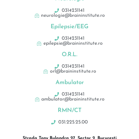
0314231141
neurologie@braininstitute.ro
Epilepsie/EEG
0314231141
epilepsie@braininstitute.ro
O.R.L.
0314231141
orl@braininstitute.ro
Ambulator
0314231141
ambulator@braininstitute.ro
RMN/CT
031.225.25.00
Strada Tony Bulandra 27, Sector 2, București