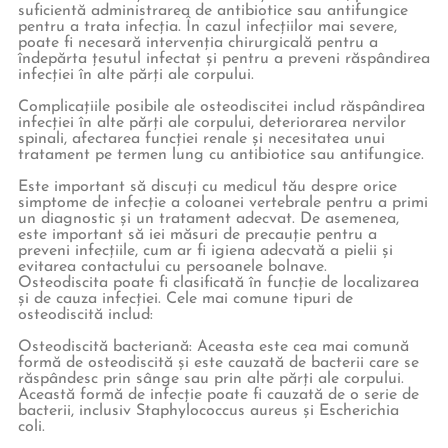
suficientă administrarea de antibiotice sau antifungice
pentru a trata infecția. În cazul infecțiilor mai severe,
poate fi necesară intervenția chirurgicală pentru a
îndepărta țesutul infectat și pentru a preveni răspândirea
infecției în alte părți ale corpului.
Complicațiile posibile ale osteodiscitei includ răspândirea
infecției în alte părți ale corpului, deteriorarea nervilor
spinali, afectarea funcției renale și necesitatea unui
tratament pe termen lung cu antibiotice sau antifungice.
Este important să discuți cu medicul tău despre orice
simptome de infecție a coloanei vertebrale pentru a primi
un diagnostic și un tratament adecvat. De asemenea,
este important să iei măsuri de precauție pentru a
preveni infecțiile, cum ar fi igiena adecvată a pielii și
evitarea contactului cu persoanele bolnave.
Osteodiscita poate fi clasificată în funcție de localizarea
și de cauza infecției. Cele mai comune tipuri de
osteodiscită includ:
Osteodiscită bacteriană: Aceasta este cea mai comună
formă de osteodiscită și este cauzată de bacterii care se
răspândesc prin sânge sau prin alte părți ale corpului.
Această formă de infecție poate fi cauzată de o serie de
bacterii, inclusiv Staphylococcus aureus și Escherichia
coli.