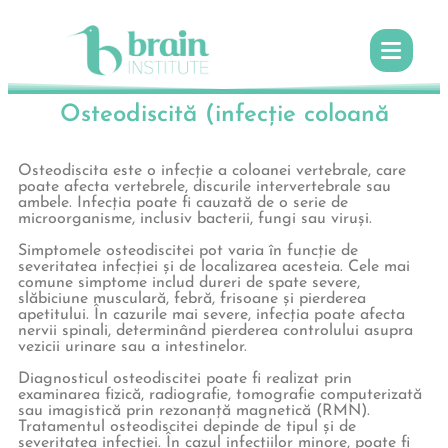
Osteodiscită (infecție coloană
Osteodiscita este o infecție a coloanei vertebrale, care
poate afecta vertebrele, discurile intervertebrale sau
ambele. Infecția poate fi cauzată de o serie de
microorganisme, inclusiv bacterii, fungi sau viruși.
Simptomele osteodiscitei pot varia în funcție de
severitatea infecției și de localizarea acesteia. Cele mai
comune simptome includ dureri de spate severe,
slăbiciune musculară, febră, frisoane și pierderea
apetitului. În cazurile mai severe, infecția poate afecta
nervii spinali, determinând pierderea controlului asupra
vezicii urinare sau a intestinelor.
Diagnosticul osteodiscitei poate fi realizat prin
examinarea fizică, radiografie, tomografie computerizată
sau imagistică prin rezonanță magnetică (RMN).
Tratamentul osteodiscitei depinde de tipul și de
severitatea infecției. În cazul infecțiilor minore, poate fi