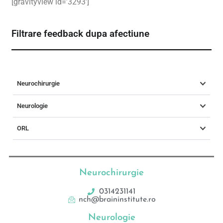
[gravityview id=’3293′]
Filtrare feedback dupa afectiune
Neurochirurgie
Neurologie
ORL
Neurochirurgie
0314231141
nch@braininstitute.ro
Neurologie