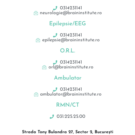
0314231141
neurologie@braininstitute.ro
Epilepsie/EEG
0314231141
epilepsie@braininstitute.ro
O.R.L.
0314231141
orl@braininstitute.ro
Ambulator
0314231141
ambulator@braininstitute.ro
RMN/CT
031.225.25.00
Strada Tony Bulandra 27, Sector 2, București