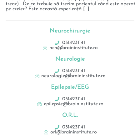
treaz). De ce trebuie să trezim pacientul când este operat
pe creier? Este această experiență […]
Neurochirurgie
0314231141
nch@braininstitute.ro
Neurologie
0314231141
neurologie@braininstitute.ro
Epilepsie/EEG
0314231141
epilepsie@braininstitute.ro
O.R.L.
0314231141
orl@braininstitute.ro