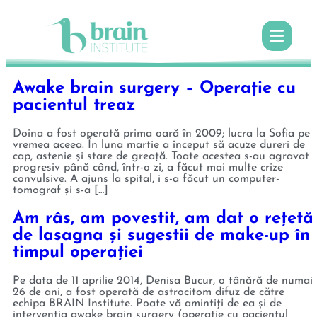
Awake brain surgery – Operație cu
pacientul treaz
Doina a fost operată prima oară în 2009; lucra la Sofia pe
vremea aceea. În luna martie a început să acuze dureri de
cap, astenie și stare de greață. Toate acestea s-au agravat
progresiv până când, într-o zi, a făcut mai multe crize
convulsive. A ajuns la spital, i s-a făcut un computer-
tomograf și s-a […]
Am râs, am povestit, am dat o rețetă
de lasagna și sugestii de make-up în
timpul operației
Pe data de 11 aprilie 2014, Denisa Bucur, o tânără de numai
26 de ani, a fost operată de astrocitom difuz de către
echipa BRAIN Institute. Poate vă amintiți de ea și de
intervenția awake brain surgery (operație cu pacientul