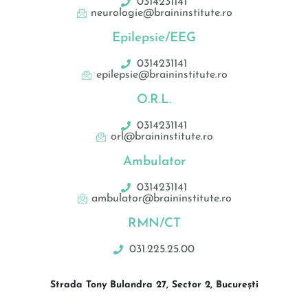
0314231141
neurologie@braininstitute.ro
Epilepsie/EEG
0314231141
epilepsie@braininstitute.ro
O.R.L.
0314231141
orl@braininstitute.ro
Ambulator
0314231141
ambulator@braininstitute.ro
RMN/CT
031.225.25.00
Strada Tony Bulandra 27, Sector 2, București