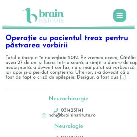
Operație cu pacientul treaz pentru
păstrarea vorbirii
Totul a început în noiembrie 2012. Pe vremea aceea, Cătălin
avea 27 de ani și lucra. Într-o seară, a simțit o durere de ca
neobișnuită, a devenit confuz, nu a mai putut să vorbească,
iar apoi și-a pierdut conștiența. Ulterior, s-a dovedit că a
fost de fapt o criză de epilepsie. Desigur, a fost dus […]
Neurochirurgie
0314231141
nch@braininstitute.ro
Neurologie