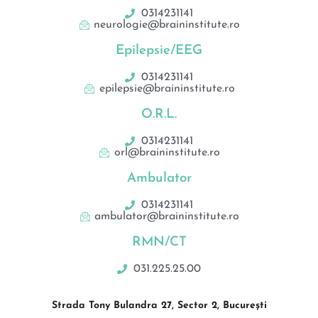
0314231141
neurologie@braininstitute.ro
Epilepsie/EEG
0314231141
epilepsie@braininstitute.ro
O.R.L.
0314231141
orl@braininstitute.ro
Ambulator
0314231141
ambulator@braininstitute.ro
RMN/CT
031.225.25.00
Strada Tony Bulandra 27, Sector 2, București