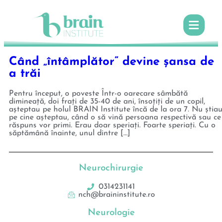
Când „întâmplător” devine șansa de
a trăi
Pentru început, o poveste Într-o oarecare sâmbătă
dimineață, doi frați de 35-40 de ani, însoțiți de un copil,
așteptau pe holul BRAIN Institute încă de la ora 7. Nu știa
pe cine așteptau, când o să vină persoana respectivă sau ce
răspuns vor primi. Erau doar speriați. Foarte speriați. Cu o
săptămână înainte, unul dintre […]
Neurochirurgie
0314231141
nch@braininstitute.ro
Neurologie