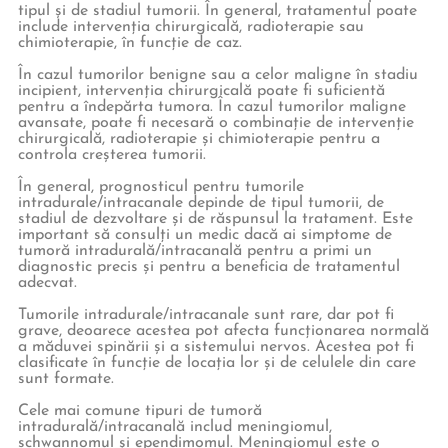
tipul și de stadiul tumorii. În general, tratamentul poate
include intervenția chirurgicală, radioterapie sau
chimioterapie, în funcție de caz.
În cazul tumorilor benigne sau a celor maligne în stadiu
incipient, intervenția chirurgicală poate fi suficientă
pentru a îndepărta tumora. În cazul tumorilor maligne
avansate, poate fi necesară o combinație de intervenție
chirurgicală, radioterapie și chimioterapie pentru a
controla creșterea tumorii.
În general, prognosticul pentru tumorile
intradurale/intracanale depinde de tipul tumorii, de
stadiul de dezvoltare și de răspunsul la tratament. Este
important să consulți un medic dacă ai simptome de
tumoră intradurală/intracanală pentru a primi un
diagnostic precis și pentru a beneficia de tratamentul
adecvat.
Tumorile intradurale/intracanale sunt rare, dar pot fi
grave, deoarece acestea pot afecta funcționarea normală
a măduvei spinării și a sistemului nervos. Acestea pot fi
clasificate în funcție de locația lor și de celulele din care
sunt formate.
Cele mai comune tipuri de tumoră
intradurală/intracanală includ meningiomul,
schwannomul și ependimomul. Meningiomul este o