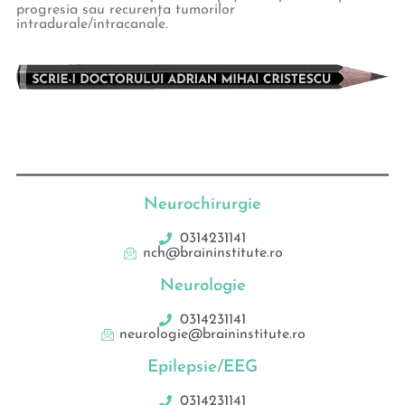
progresia sau recurența tumorilor
intradurale/intracanale.
Neurochirurgie
0314231141
nch@braininstitute.ro
Neurologie
0314231141
neurologie@braininstitute.ro
Epilepsie/EEG
0314231141