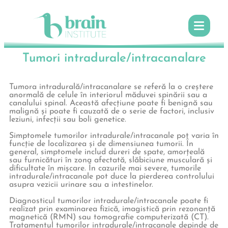
Tumori intradurale/intracanalare
Tumora intradurală/intracanalare se referă la o creștere
anormală de celule în interiorul măduvei spinării sau a
canalului spinal. Această afecțiune poate fi benignă sau
malignă și poate fi cauzată de o serie de factori, inclusiv
leziuni, infecții sau boli genetice.
Simptomele tumorilor intradurale/intracanale pot varia în
funcție de localizarea și de dimensiunea tumorii. În
general, simptomele includ dureri de spate, amorțeală
sau furnicături în zona afectată, slăbiciune musculară și
dificultate în mișcare. În cazurile mai severe, tumorile
intradurale/intracanale pot duce la pierderea controlului
asupra vezicii urinare sau a intestinelor.
Diagnosticul tumorilor intradurale/intracanale poate fi
realizat prin examinarea fizică, imagistică prin rezonanță
magnetică (RMN) sau tomografie computerizată (CT).
Tratamentul tumorilor intradurale/intracanale depinde de