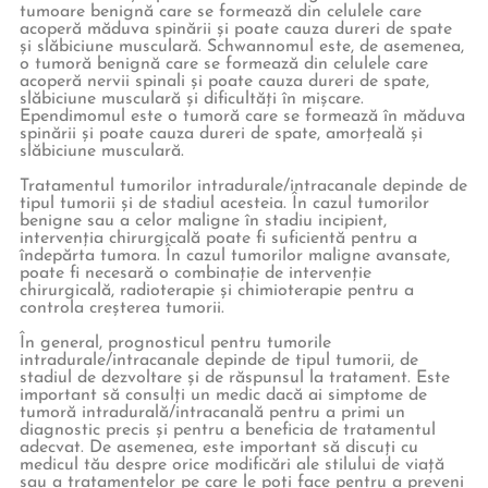
tumoare benignă care se formează din celulele care
acoperă măduva spinării și poate cauza dureri de spate
și slăbiciune musculară. Schwannomul este, de asemenea,
o tumoră benignă care se formează din celulele care
acoperă nervii spinali și poate cauza dureri de spate,
slăbiciune musculară și dificultăți în mișcare.
Ependimomul este o tumoră care se formează în măduva
spinării și poate cauza dureri de spate, amorțeală și
slăbiciune musculară.
Tratamentul tumorilor intradurale/intracanale depinde de
tipul tumorii și de stadiul acesteia. În cazul tumorilor
benigne sau a celor maligne în stadiu incipient,
intervenția chirurgicală poate fi suficientă pentru a
îndepărta tumora. În cazul tumorilor maligne avansate,
poate fi necesară o combinație de intervenție
chirurgicală, radioterapie și chimioterapie pentru a
controla creșterea tumorii.
În general, prognosticul pentru tumorile
intradurale/intracanale depinde de tipul tumorii, de
stadiul de dezvoltare și de răspunsul la tratament. Este
important să consulți un medic dacă ai simptome de
tumoră intradurală/intracanală pentru a primi un
diagnostic precis și pentru a beneficia de tratamentul
adecvat. De asemenea, este important să discuți cu
medicul tău despre orice modificări ale stilului de viață
sau a tratamentelor pe care le poți face pentru a preveni