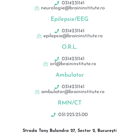
0314231141
neurologie@braininstitute.ro
Epilepsie/EEG
0314231141
epilepsie@braininstitute.ro
O.R.L.
0314231141
orl@braininstitute.ro
Ambulator
0314231141
ambulator@braininstitute.ro
RMN/CT
031.225.25.00
Strada Tony Bulandra 27, Sector 2, București