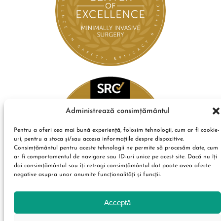
Administrează consimțământul
Pentru a oferi cea mai bună experiență, folosim tehnologii, cum ar fi cookie-
uri, pentru a stoca și/sau accesa informațiile despre dispozitive.
Consimțământul pentru aceste tehnologii ne permite să procesăm date, cum
ar fi comportamentul de navigare sau ID-uri unice pe acest site. Dacă nu îți
dai consimțământul sau îți retragi consimțământul dat poate avea afecte
negative asupra unor anumite funcționalități și funcții.
Acceptă
Condiții de utilizare
Politica de confidențialitate
Termeni și condiții