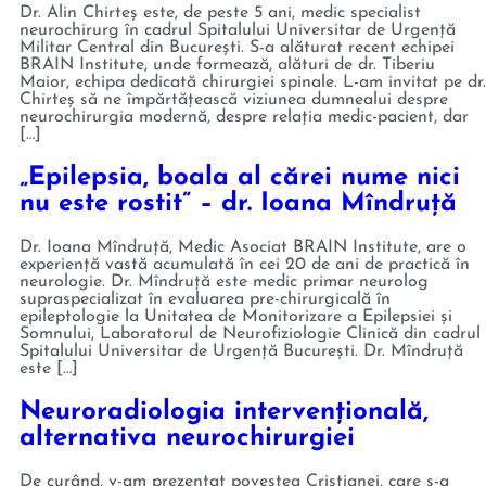
Dr. Alin Chirteș este, de peste 5 ani, medic specialist
neurochirurg în cadrul Spitalului Universitar de Urgență
Militar Central din București. S-a alăturat recent echipei
BRAIN Institute, unde formează, alături de dr. Tiberiu
Maior, echipa dedicată chirurgiei spinale. L-am invitat pe dr.
Chirteș să ne împărtățească viziunea dumnealui despre
neurochirurgia modernă, despre relația medic-pacient, dar
[…]
„Epilepsia, boala al cărei nume nici
nu este rostit” – dr. Ioana Mîndruță
Dr. Ioana Mîndruță, Medic Asociat BRAIN Institute, are o
experiență vastă acumulată în cei 20 de ani de practică în
neurologie. Dr. Mîndruță este medic primar neurolog
supraspecializat în evaluarea pre-chirurgicală în
epileptologie la Unitatea de Monitorizare a Epilepsiei și
Somnului, Laboratorul de Neurofiziologie Clinică din cadrul
Spitalului Universitar de Urgență București. Dr. Mîndruță
este […]
Neuroradiologia intervențională,
alternativa neurochirurgiei
De curând, v-am prezentat povestea Cristianei, care s-a