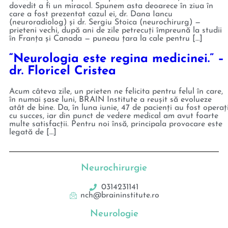
dovedit a fi un miracol. Spunem asta deoarece în ziua în
care a fost prezentat cazul ei, dr. Dana Iancu
(neuroradiolog) și dr. Sergiu Stoica (neurochirurg) —
prieteni vechi, după ani de zile petrecuți împreună la studii
în Franța și Canada — puneau țara la cale pentru […]
“Neurologia este regina medicinei.” –
dr. Floricel Cristea
Acum câteva zile, un prieten ne felicita pentru felul în care,
în numai șase luni, BRAIN Institute a reușit să evolueze
atât de bine. Da, în luna iunie, 47 de pacienți au fost operaț
cu succes, iar din punct de vedere medical am avut foarte
multe satisfacții. Pentru noi însă, principala provocare este
legată de […]
Neurochirurgie
0314231141
nch@braininstitute.ro
Neurologie