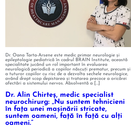
Dr. Oana Tarta-Arsene este medic primar neurologie și
epileptologie pediatrică în cadrul BRAIN Institute, această
specialitate jucând un rol important în evaluarea
neurologică periodică a copiilor născuți prematur, precum și
a tuturor copiilor cu risc de a dezvolta sechele neurologice,
având drept scop depistarea și tratarea precoce a oricărei
afectări a sistemului nervos. Absolventă a […]
Dr. Alin Chirteș, medic specialist
neurochirurg: „Nu suntem tehnicieni
în faţa unei maşinării stricate,
suntem oameni, faţă în faţă cu alţi
oameni.”