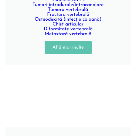
Spondilolistezis
Tumori intradurale/intracanalare
Tumora vertebrală
Fractura vertebrală
Osteodiscită (infecție coloană)
Chist articular
Diformitate vertebrală
Metastază vertebrală
Află mai multe