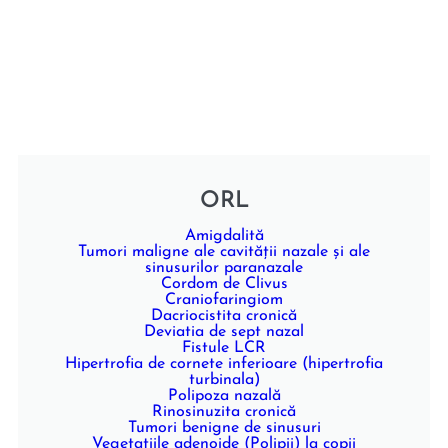
ORL
Amigdalită
Tumori maligne ale cavității nazale și ale
sinusurilor paranazale
Cordom de Clivus
Craniofaringiom
Dacriocistita cronică
Deviatia de sept nazal
Fistule LCR
Hipertrofia de cornete inferioare (hipertrofia
turbinala)
Polipoza nazală
Rinosinuzita cronică
Tumori benigne de sinusuri
Vegetațiile adenoide (Polipii) la copii