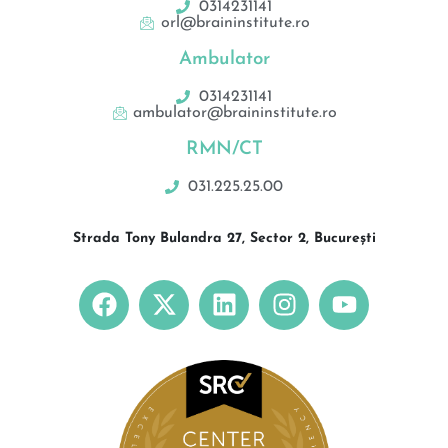
0314231141
orl@braininstitute.ro
Ambulator
0314231141
ambulator@braininstitute.ro
RMN/CT
031.225.25.00
Strada Tony Bulandra 27, Sector 2, București