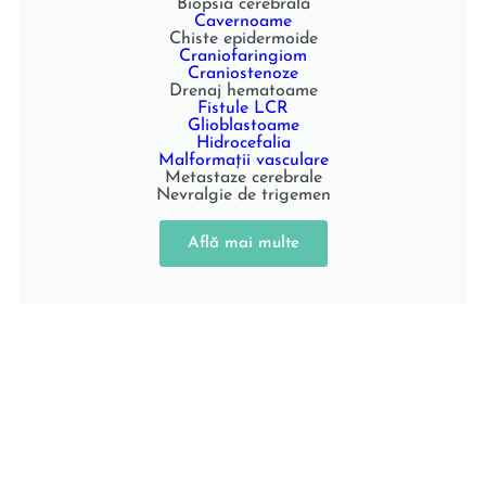
Biopsia cerebrală
Cavernoame
Chiste epidermoide
Craniofaringiom
Craniostenoze
Drenaj hematoame
Fistule LCR
Glioblastoame
Hidrocefalia
Malformații vasculare
Metastaze cerebrale
Nevralgie de trigemen
Află mai multe