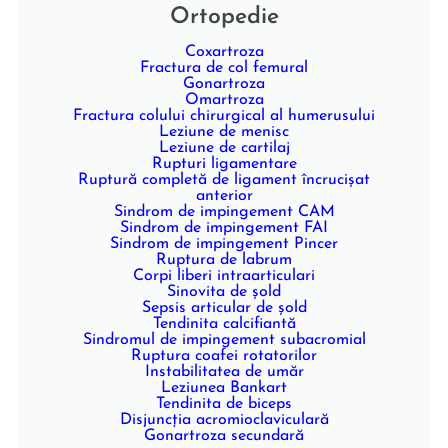
Ortopedie
Coxartroza
Fractura de col femural
Gonartroza
Omartroza
Fractura colului chirurgical al humerusului
Leziune de menisc
Leziune de cartilaj
Rupturi ligamentare
Ruptură completă de ligament încrucişat
anterior
Sindrom de impingement CAM
Sindrom de impingement FAI
Sindrom de impingement Pincer
Ruptura de labrum
Corpi liberi intraarticulari
Sinovita de şold
Sepsis articular de şold
Tendinita calcifiantă
Sindromul de impingement subacromial
Ruptura coafei rotatorilor
Instabilitatea de umăr
Leziunea Bankart
Tendinita de biceps
Disjuncţia acromioclaviculară
Gonartroza secundară